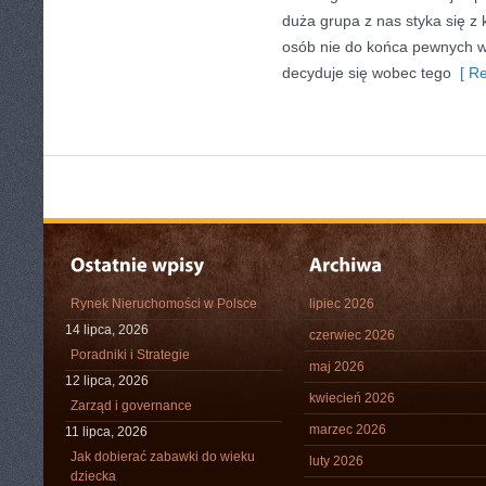
duża grupa z nas styka się z k
osób nie do końca pewnych w
decyduje się wobec tego
[ Re
Rynek Nieruchomości w Polsce
lipiec 2026
14 lipca, 2026
czerwiec 2026
Poradniki i Strategie
maj 2026
12 lipca, 2026
kwiecień 2026
Zarząd i governance
marzec 2026
11 lipca, 2026
Jak dobierać zabawki do wieku
luty 2026
dziecka