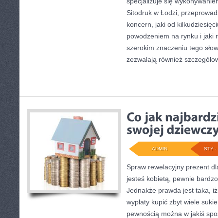
specjalizuje się wykonywanie
Sitodruk w Łodzi, przeprowad
koncern, jaki od kilkudziesięc
powodzeniem na rynku i jaki r
szerokim znaczeniu tego słow
zezwalają również szczegóło
ADMIN
STY - 
Spraw rewelacyjny prezent dla 
jesteś kobietą, pewnie bardzo 
Jednakże prawda jest taka, iż
wypłaty kupić zbyt wiele sukie
pewnością można w jakiś spo