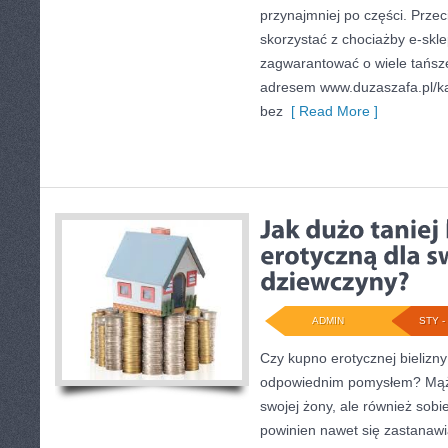
przynajmniej po części. Przec
skorzystać z chociażby e-skle
zagwarantować o wiele tańsz
adresem www.duzaszafa.pl/ka
bez
[ Read More ]
ADMIN
STY - 
Czy kupno erotycznej bielizny 
odpowiednim pomysłem? Mąż, 
swojej żony, ale również sobi
powinien nawet się zastanawi