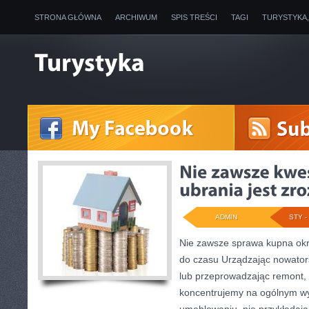
STRONA GŁÓWNA
ARCHIWUM
SPIS TREŚCI
TAGI
TURYSTYKA
ADMIN
STY - 
Nie zawsze sprawa kupna okry
do czasu Urządzając nowator
lub przeprowadzając remont,
koncentrujemy na ogólnym wy