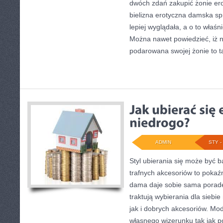
dwóch zdań zakupić żonie ero
bielizna erotyczna damska sp
lepiej wyglądała, a o to właś
Można nawet powiedzieć, iż n
podarowana swojej żonie to t
ADMIN
STY - 
Styl ubierania się może być 
trafnych akcesoriów to poka
dama daje sobie sama poradę
traktują wybierania dla siebie
jak i dobrych akcesoriów. Mo
własnego wizerunku tak jak p