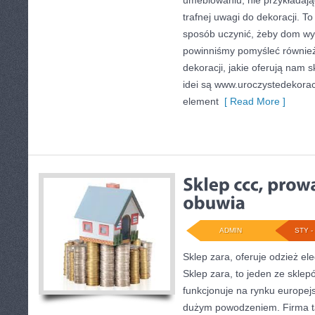
umeblowaniu, nie przykładają
trafnej uwagi do dekoracji. T
sposób uczynić, żeby dom wyg
powinniśmy pomyśleć również
dekoracji, jakie oferują nam 
idei są www.uroczystedekorac
element
[ Read More ]
ADMIN
STY - 
Sklep zara, oferuje odzież e
Sklep zara, to jeden ze sklep
funkcjonuje na rynku europej
dużym powodzeniem. Firma t