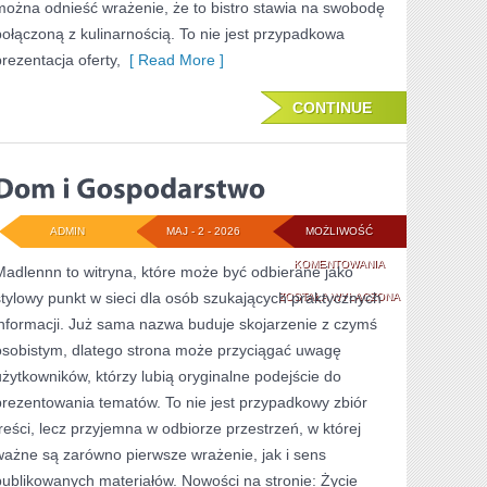
można odnieść wrażenie, że to bistro stawia na swobodę
połączoną z kulinarnością. To nie jest przypadkowa
prezentacja oferty,
[ Read More ]
CONTINUE
ADMIN
MAJ - 2 - 2026
MOŻLIWOŚĆ
DOM
KOMENTOWANIA
Madlennn to witryna, które może być odbierane jako
stylowy punkt w sieci dla osób szukających praktycznych
I
ZOSTAŁA WYŁĄCZONA
informacji. Już sama nazwa buduje skojarzenie z czymś
GOSPODARSTWO
osobistym, dlatego strona może przyciągać uwagę
użytkowników, którzy lubią oryginalne podejście do
prezentowania tematów. To nie jest przypadkowy zbiór
treści, lecz przyjemna w odbiorze przestrzeń, w której
ważne są zarówno pierwsze wrażenie, jak i sens
publikowanych materiałów. Nowości na stronie: Życie