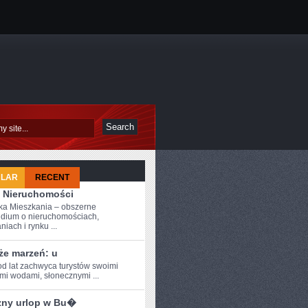
ULAR
RECENT
 Nieruchomości
a Mieszkania – obszerne
dium o nieruchomościach,
iach i rynku ...
że marzeń: u
od ⁣lat zachwyca turystów swoimi
ymi wodami, słonecznymi ...
zny urlop w Bu�