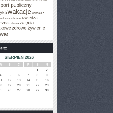
sport publiczny
wakacje
tyka
wakacje z
wiedza
wellness w hotelach
zajęcia
czna
zabawa
tkowe
zdrowe żywienie
wie
SIERPIEŃ 2026
W
Ś
C
P
S
N
1
2
4
5
6
7
8
9
11
12
13
14
15
16
18
19
20
21
22
23
25
26
27
28
29
30