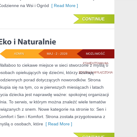
Codzienne na Wsi i Ogród
[ Read More ]
CONTINUE
ADMIN
MAJ - 2 - 2026
MOŻLIWOŚĆ
EKO
KOMENTOWANIA
Wallaboo to ciekawe miejsce w sieci stworzone z myślą o
osobach opiekujących się dziećmi, którzy szukają
I
ZOSTAŁA WYŁĄCZONA
codziennych porad dotyczących noworodków. Strona
NATURALNIE
skupia się na tym, co w pierwszych miesiącach i latach
życia dziecka jest naprawdę ważne: spokojnej organizacji
dnia. To serwis, w którym można znaleźć wiele tematów
związanych z snem. Nowe kategorie na stronie to: Sen i
Komfort i Sen i Komfort. Strona została przygotowana z
myślą o osobach, które
[ Read More ]