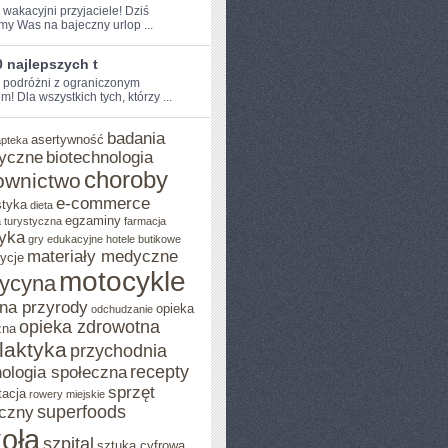
 wakacyjni przyjaciele! Dziś​
my Was na bajeczny urlop ...
 najlepszych t
e podróżni z ograniczonym
!‌ Dla wszystkich tych, którzy ...
badania
asertywność
apteka
yczne
biotechnologia
choroby
ownictwo
e-commerce
styka
dieta
egzaminy
 turystyczna
farmacja
yka
gry edukacyjne
hotele butikowe
materiały medyczne
ycje
motocykle
ycyna
na przyrody
opieka
odchudzanie
opieka zdrowotna
zna
ilaktyka
przychodnia
recepty
ologia społeczna
sprzęt
tacja
rowery miejskie
superfoods
czny
oła
szpital
sztuka cyfrowa