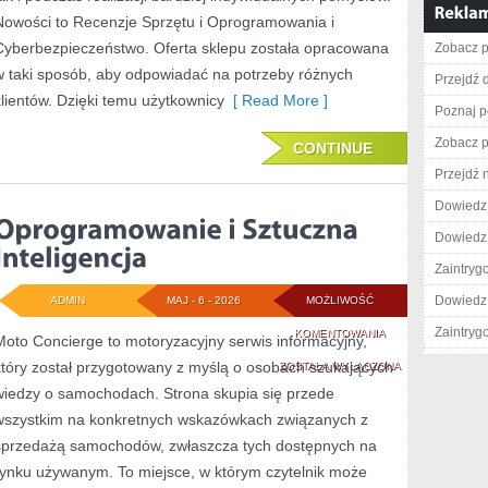
Nowości to Recenzje Sprzętu i Oprogramowania i
Cyberbezpieczeństwo. Oferta sklepu została opracowana
Zobacz p
w taki sposób, aby odpowiadać na potrzeby różnych
Przejdź d
klientów. Dzięki temu użytkownicy
[ Read More ]
Poznaj p
Zobacz p
CONTINUE
Przejdź 
Dowiedz 
Dowiedz 
Zaintry
Dowiedz 
ADMIN
MAJ - 6 - 2026
MOŻLIWOŚĆ
Zaintry
OPROGRAMOWANI
KOMENTOWANIA
Moto Concierge to motoryzacyjny serwis informacyjny,
który został przygotowany z myślą o osobach szukających
I
ZOSTAŁA WYŁĄCZONA
wiedzy o samochodach. Strona skupia się przede
SZTUCZNA
wszystkim na konkretnych wskazówkach związanych z
INTELIGENCJA
sprzedażą samochodów, zwłaszcza tych dostępnych na
rynku używanym. To miejsce, w którym czytelnik może