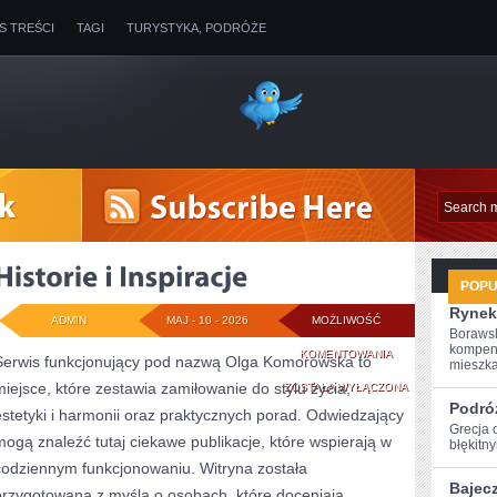
IS TREŚCI
TAGI
TURYSTYKA, PODRÓŻE
POP
Rynek
ADMIN
MAJ - 10 - 2026
MOŻLIWOŚĆ
Borawsk
kompen
HISTORIE
KOMENTOWANIA
Serwis funkcjonujący pod nazwą Olga Komorowska to
mieszkan
miejsce, które zestawia zamiłowanie do stylu życia,
I
ZOSTAŁA WYŁĄCZONA
Podró
estetyki i harmonii oraz praktycznych porad. Odwiedzający
INSPIRACJE
Grecja 
mogą znaleźć tutaj ciekawe publikacje, które wspierają w
błękitn
codziennym funkcjonowaniu. Witryna została
Bajec
przygotowana z myślą o osobach, które doceniają