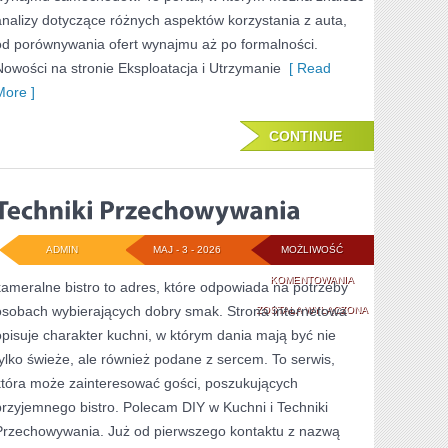
analizy dotyczące różnych aspektów korzystania z auta,
od porównywania ofert wynajmu aż po formalności.
Nowości na stronie Eksploatacja i Utrzymanie
[ Read
More ]
CONTINUE
ADMIN
MAJ - 3 - 2026
MOŻLIWOŚĆ
TECHNIKI
KOMENTOWANIA
kameralne bistro to adres, które odpowiada na potrzeby
osobach wybierających dobry smak. Strona internetowa
PRZECHOWYWANI
ZOSTAŁA WYŁĄCZONA
opisuje charakter kuchni, w którym dania mają być nie
tylko świeże, ale również podane z sercem. To serwis,
która może zainteresować gości, poszukujących
przyjemnego bistro. Polecam DIY w Kuchni i Techniki
Przechowywania. Już od pierwszego kontaktu z nazwą