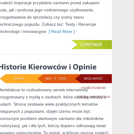
znaleźć inspiracje przydatne zarówno przed zakupem
auta, jak i podczas jego codziennego użytkowania,
przygotowania do sprzedaży czy oceny stanu
technicznego pojazdu. Zobacz też: Testy i Recenzje
Technologii i Innowacyjne
[ Read More ]
CONTINUE
ADMIN
MAJ - 5 - 2026
MOŻLIWOŚĆ
HISTORIE
KOMENTOWANIA
Rentdabcar to rozbudowany serwis internetowy
przygotowany z myślą o osobach, które szukają wiedzy o
KIEROWCÓW
ZOSTAŁA WYŁĄCZONA
autach. Strona zestawia wiele praktycznych tematów
I
związanych z pojazdami, dzięki czemu może być
OPINIE
pomocnym punktem startowym zarówno dla miłośników
motoryzacji, jak i dla tych, którzy dopiero odkrywają świat
wynajmu samochodów. To portal, w którym można znaleźć