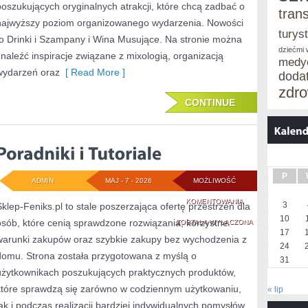
poszukujących oryginalnych atrakcji, które chcą zadbać o
tran
najwyższy poziom organizowanego wydarzenia. Nowości
turys
to Drinki i Szampany i Wina Musujące. Na stronie można
dziećmi
znaleźć inspiracje związane z mixologią, organizacją
medy
wydarzeń oraz
[ Read More ]
doda
zdro
CONTINUE
P
ADMIN
MAJ - 7 - 2026
MOŻLIWOŚĆ
PORADNIKI
KOMENTOWANIA
3
Sklep-Feniks.pl to stale poszerzająca ofertę przestrzeń dla
10
osób, które cenią sprawdzone rozwiązania, korzystne
I
ZOSTAŁA WYŁĄCZONA
17
warunki zakupów oraz szybkie zakupy bez wychodzenia z
TUTORIALE
24
domu. Strona została przygotowana z myślą o
31
użytkownikach poszukujących praktycznych produktów,
które sprawdzą się zarówno w codziennym użytkowaniu,
« lip
jak i podczas realizacji bardziej indywidualnych pomysłów.