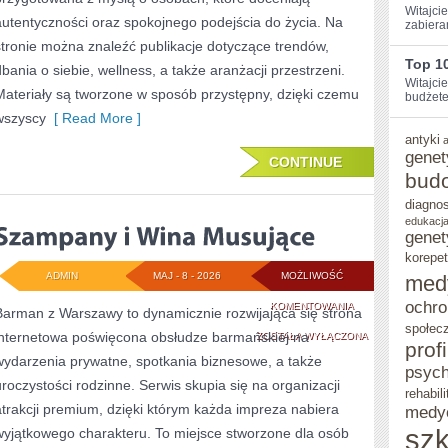
Witajcie
autentyczności oraz spokojnego podejścia do życia. Na
zabiera
stronie można znaleźć publikacje dotyczące trendów,
Top 10
dbania o siebie, wellness, a także aranżacji przestrzeni.
Witajci
Materiały są tworzone w sposób przystępny, dzięki czemu
budżetem
wszyscy
[ Read More ]
antyki
genet
CONTINUE
bud
diagno
edukacja
genet
korepet
ADMIN
MAJ - 8 - 2026
MOŻLIWOŚĆ
med
ochro
SZAMPANY
KOMENTOWANIA
Barman z Warszawy to dynamicznie rozwijająca się strona
społec
internetowa poświęcona obsłudze barmańskiej na
I
ZOSTAŁA WYŁĄCZONA
prof
wydarzenia prywatne, spotkania biznesowe, a także
WINA
psych
uroczystości rodzinne. Serwis skupia się na organizacji
rehabili
MUSUJĄCE
atrakcji premium, dzięki którym każda impreza nabiera
medy
szk
wyjątkowego charakteru. To miejsce stworzone dla osób