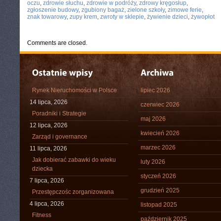
oczu
,
zdrowie słuchu
,
zdrowie w podróży
,
zdrowy kręgosłup
,
zgłoszenie budowy
,
zgubiony bagaż
,
zielone szkoły
,
zimowe ferie
,
znak towarowy
,
zupy krem
,
zwroty w sklepie
,
żywienie dzieci
,
żywopłot
Comments are closed.
Rynek Nieruchomości w Polsce
lipiec 2026
14 lipca, 2026
czerwiec 2026
Poradniki i Strategie
maj 2026
12 lipca, 2026
kwiecień 2026
Zarząd i governance
marzec 2026
11 lipca, 2026
Jak dobierać zabawki do wieku
luty 2026
dziecka
styczeń 2026
7 lipca, 2026
grudzień 2025
Przestępczośc zorganizowana
4 lipca, 2026
listopad 2025
Fitness
październik 2025