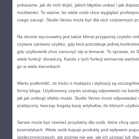
pokazanie, jak do nich dojść, jakich błędów unikać i jak dopa
możliwości. To ważne, bo wiele osób chce wyglądać profesjona
czego zacząć. Studio Veriss może być dla nich codziennym p
Na stronie wyczuwalny jest także klimat przyjaznej czytelni on
czytane zarówno szybko, gdy ktoś potrzebuje jednej konkretnej 
gdy użytkownik chce zanurzyć się w temacie. To sprawia, że S
wiele funkcji: doradczą. Każda z tych funkcji wzmacnia wartoś
go w wielu kierunkach.
Warto podkreślić, że treści o makijażu i stylizacji są szczegó
formy bloga. Użytkownicy często szukają odpowiedzi na bardzo
jak jak uniknąć efektu maski. Studio Veriss może odpowiadać
praktyczny, tworząc bogatą bazę artykułów, do których użytk
Serwis może być również przydatny dla osób, które chcą upo
kosmetykach. Wiele osób kupuje produkty pod wpływem popu
społecznościowych, ale później nie wie, jak ich używać lub dla