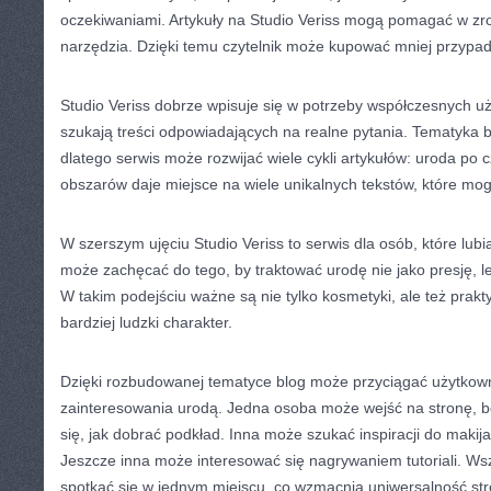
oczekiwaniami. Artykuły na Studio Veriss mogą pomagać w zro
narzędzia. Dzięki temu czytelnik może kupować mniej przypad
Studio Veriss dobrze wpisuje się w potrzeby współczesnych uż
szukają treści odpowiadających na realne pytania. Tematyka b
dlatego serwis może rozwijać wiele cykli artykułów: uroda po c
obszarów daje miejsce na wiele unikalnych tekstów, które mo
W szerszym ujęciu Studio Veriss to serwis dla osób, które lub
może zachęcać do tego, by traktować urodę nie jako presję, l
W takim podejściu ważne są nie tylko kosmetyki, ale też prakt
bardziej ludzki charakter.
Dzięki rozbudowanej tematyce blog może przyciągać użytkow
zainteresowania urodą. Jedna osoba może wejść na stronę, 
się, jak dobrać podkład. Inna może szukać inspiracji do makija
Jeszcze inna może interesować się nagrywaniem tutoriali. Ws
spotkać się w jednym miejscu, co wzmacnia uniwersalność str