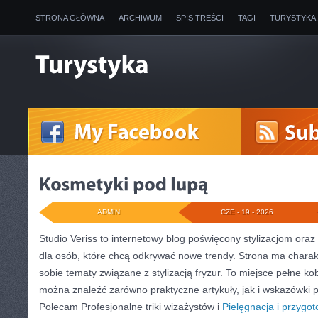
STRONA GŁÓWNA
ARCHIWUM
SPIS TREŚCI
TAGI
TURYSTYKA
ADMIN
CZE - 19 - 2026
Studio Veriss to internetowy blog poświęcony stylizacjom or
dla osób, które chcą odkrywać nowe trendy. Strona ma charak
sobie tematy związane z stylizacją fryzur. To miejsce pełne kob
można znaleźć zarówno praktyczne artykuły, jak i wskazówki pr
Polecam Profesjonalne triki wizażystów i
Pielęgnacja i przygo