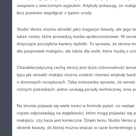
związane z wieczornym wyjściem. Artykuły pokazują, że makija
lecz powinien współgrać z typem urody.
Studio Veriss można określić jako magazyn beauty, ale jego
także osoby, które prowadzą media społecznościowe. W serwis
dotyczące początków kariery stylistki. To sprawia, że strona m
dla pasjonatek makijażu, ale także dla osób, które myślą o ur
Charakterystyczną cechą strony jest duża różnorodność tema
typu jak utrwalić makijaż można znaleźć również artykuły bardz
o domowych recepturach. Taka mieszanka sprawia, że serwis
różnych potrzebach: jedne szukają porady technicznej, inne 
Na stronie pojawia się wiele treści w formule pytań, co nadaje j
często odpowiadają na wątpliwości, które mogą pojawiać się
makijażu: czy baza jest konieczna. Dzięki temu Studio Veriss
słownik beauty, do której można wracać w razie konkretnego 