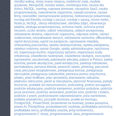
mindful eating
,
mniej znane miejsca
,
mobilność ciała
,
modele
językowe
,
MongoDB
,
montaż wideo
,
morfologia krwi
,
muzea dla
dzieci
,
MySQL
,
naming
,
naprawy domowe
,
narzędzia SaaS
,
nauka
programowania
,
nawodnienie organizmu
,
nawyki poranne
,
nazwa
firmy
,
newsletter
,
niemarnowanie jedzenia
,
nietolerancje pokarmowe
,
noclegi pet friendly
,
noclegi z jacuzzi
,
noclegi z sauną
,
nocne niebo
,
Node.js
,
NoSQL
,
obozy młodzieżowe
,
obróbka zdjęć
,
obserwacja
ptaków
,
obsługa posprzedażowa
,
ochrona marki
,
ochrona przed
mrozem
,
oczko wodne
,
odbiór mieszkania
,
oddech przeponowy
,
odnawianie drewna
,
odporność organizmu
,
odprawa online
,
odzież
outdoorowa
,
odzyskiwanie danych
,
odżywianie seniorów
,
offboarding
,
ogród deszczowy
,
ogród na parapecie
,
ogrzewanie miejskie
,
onboarding pracownika
,
opieka okołoporodowa
,
opieka paliatywna
,
opiekun rodzinny
,
opinie Google
,
opłaty administracyjne
,
opóźniony
lot
,
organizacja kuchni
,
organizacja spiżarni
,
organizacja szafy
,
ortodoncja
,
oświetlenie nastrojowe
,
oświetlenie studyjne
,
oszczędne
ogrzewanie
,
paczkomaty
,
pakowanie plecaka
,
pałace w Polsce
,
palety
kolorów
,
panele akustyczne
,
parki tematyczne
,
parkingi lotniskowe
,
permakultura
,
persona klienta
,
pewność siebie
,
phishing
,
pieczenie
ciast
,
pieczywo bezglutenowe
,
pielęgnacja bonsai
,
pielęgnacja
storczyków
,
pielęgnacja sukulentów
,
pierwsza pomoc psychiczna
,
pilates
,
piwo kraftowe
,
plan sprzedaży
,
planowanie zakupów
,
płatności odroczone
,
pleśń w mieszkaniu
,
płynność finansowa
,
pobyty
lecznicze
,
podatek od nieruchomości
,
podcasting
,
podróż pociągiem
,
podróże edukacyjne
,
podróże kamperem
,
podróże poślubne
,
podróże
poza sezonem
,
podróże senioralne
,
podróże solo
,
podróże z kotem
,
podróże z psem
,
podróżowanie odpowiedzialne
,
pola namiotowe
,
polityka prywatności
,
porządki domowe
,
posiłki po treningu
,
PostgreSQL
,
PowerShell
,
pozwolenie na budowę
,
prawa pasażera
,
prawo AI
,
PrestaShop
,
produktywność osobista
,
profilaktyka próchnicy
,
profilaktyka serca
,
profilaktyka urazów
,
próg rentowności
,
programowanie C sharp
,
programowanie Java
,
programowanie