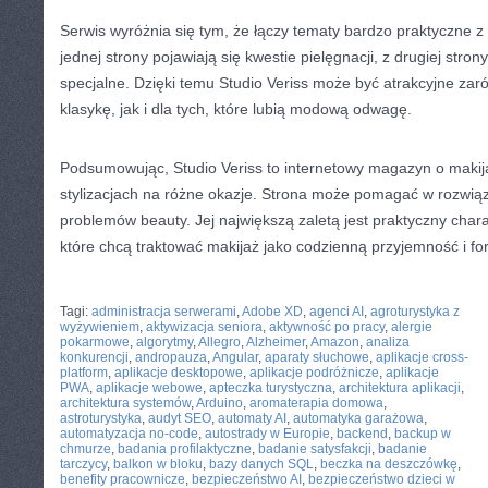
Serwis wyróżnia się tym, że łączy tematy bardzo praktyczne z
jednej strony pojawiają się kwestie pielęgnacji, z drugiej stro
specjalne. Dzięki temu Studio Veriss może być atrakcyjne zar
klasykę, jak i dla tych, które lubią modową odwagę.
Podsumowując, Studio Veriss to internetowy magazyn o makija
stylizacjach na różne okazje. Strona może pomagać w rozwi
problemów beauty. Jej największą zaletą jest praktyczny chara
które chcą traktować makijaż jako codzienną przyjemność i fo
CATEGORIES:
TURYSTYKA, PODRÓŻE
Tagi:
administracja serwerami
,
Adobe XD
,
agenci AI
,
agroturystyka z
wyżywieniem
,
aktywizacja seniora
,
aktywność po pracy
,
alergie
pokarmowe
,
algorytmy
,
Allegro
,
Alzheimer
,
Amazon
,
analiza
konkurencji
,
andropauza
,
Angular
,
aparaty słuchowe
,
aplikacje cross-
platform
,
aplikacje desktopowe
,
aplikacje podróżnicze
,
aplikacje
PWA
,
aplikacje webowe
,
apteczka turystyczna
,
architektura aplikacji
,
architektura systemów
,
Arduino
,
aromaterapia domowa
,
astroturystyka
,
audyt SEO
,
automaty AI
,
automatyka garażowa
,
automatyzacja no-code
,
autostrady w Europie
,
backend
,
backup w
chmurze
,
badania profilaktyczne
,
badanie satysfakcji
,
badanie
tarczycy
,
balkon w bloku
,
bazy danych SQL
,
beczka na deszczówkę
,
benefity pracownicze
,
bezpieczeństwo AI
,
bezpieczeństwo dzieci w