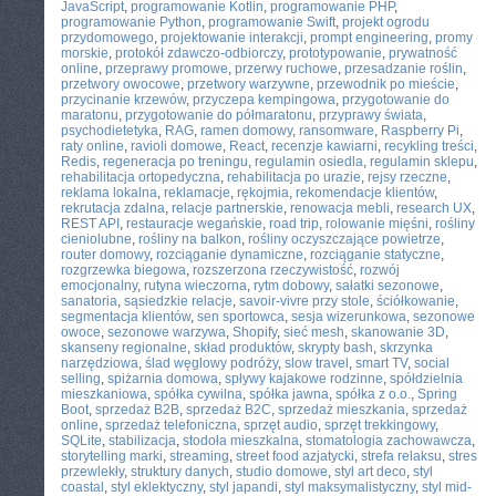
JavaScript
,
programowanie Kotlin
,
programowanie PHP
,
programowanie Python
,
programowanie Swift
,
projekt ogrodu
przydomowego
,
projektowanie interakcji
,
prompt engineering
,
promy
morskie
,
protokół zdawczo-odbiorczy
,
prototypowanie
,
prywatność
online
,
przeprawy promowe
,
przerwy ruchowe
,
przesadzanie roślin
,
przetwory owocowe
,
przetwory warzywne
,
przewodnik po mieście
,
przycinanie krzewów
,
przyczepa kempingowa
,
przygotowanie do
maratonu
,
przygotowanie do półmaratonu
,
przyprawy świata
,
psychodietetyka
,
RAG
,
ramen domowy
,
ransomware
,
Raspberry Pi
,
raty online
,
ravioli domowe
,
React
,
recenzje kawiarni
,
recykling treści
,
Redis
,
regeneracja po treningu
,
regulamin osiedla
,
regulamin sklepu
,
rehabilitacja ortopedyczna
,
rehabilitacja po urazie
,
rejsy rzeczne
,
reklama lokalna
,
reklamacje
,
rękojmia
,
rekomendacje klientów
,
rekrutacja zdalna
,
relacje partnerskie
,
renowacja mebli
,
research UX
,
REST API
,
restauracje wegańskie
,
road trip
,
rolowanie mięśni
,
rośliny
cieniolubne
,
rośliny na balkon
,
rośliny oczyszczające powietrze
,
router domowy
,
rozciąganie dynamiczne
,
rozciąganie statyczne
,
rozgrzewka biegowa
,
rozszerzona rzeczywistość
,
rozwój
emocjonalny
,
rutyna wieczorna
,
rytm dobowy
,
sałatki sezonowe
,
sanatoria
,
sąsiedzkie relacje
,
savoir-vivre przy stole
,
ściółkowanie
,
segmentacja klientów
,
sen sportowca
,
sesja wizerunkowa
,
sezonowe
owoce
,
sezonowe warzywa
,
Shopify
,
sieć mesh
,
skanowanie 3D
,
skanseny regionalne
,
skład produktów
,
skrypty bash
,
skrzynka
narzędziowa
,
ślad węglowy podróży
,
slow travel
,
smart TV
,
social
selling
,
spiżarnia domowa
,
spływy kajakowe rodzinne
,
spółdzielnia
mieszkaniowa
,
spółka cywilna
,
spółka jawna
,
spółka z o.o.
,
Spring
Boot
,
sprzedaż B2B
,
sprzedaż B2C
,
sprzedaż mieszkania
,
sprzedaż
online
,
sprzedaż telefoniczna
,
sprzęt audio
,
sprzęt trekkingowy
,
SQLite
,
stabilizacja
,
stodoła mieszkalna
,
stomatologia zachowawcza
,
storytelling marki
,
streaming
,
street food azjatycki
,
strefa relaksu
,
stres
przewlekły
,
struktury danych
,
studio domowe
,
styl art deco
,
styl
coastal
,
styl eklektyczny
,
styl japandi
,
styl maksymalistyczny
,
styl mid-