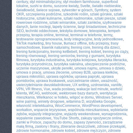
century
,
styl minimalistyczny
,
styl modern farmhouse
,
superfood
lokalne
,
sushi w domu
,
suszone kwiaty
,
Svelte
,
światło niebieskie
,
światłowód
,
świece sojowe
,
sylwester w górach
,
Symfony
,
system
OKR
,
szczepienia podróżne
,
szkodniki roślin
,
szlaki górskie
,
szlaki
historyczne
,
szlaki kulinarne
,
szlaki nadmorskie
,
szlaki piesze
,
szlaki
rowerowe rodzinne
,
szlaki winiarskie
,
szlaki zamków
,
szyfrowanie
danych
,
tanie noclegi
,
tapety ścienne
,
targi śniadaniowe
,
techniczne
SEO
,
techniki oddechowe
,
tekstylia domowe
,
teleopieka
,
tempeh
przepisy
,
terapia online
,
terminal
,
terminal w telefonie
,
termy
,
testowanie oprogramowania
,
testy integracyjne
,
testy jednostkowe
,
TikTok marketing
,
tiny house
,
tłumacz offline
,
tofu przepisy
,
trasy
samochodowe
,
trawnik naturalny
,
trening core
,
trening dla dzieci
,
trening funkcjonalny
,
trening kettlebell
,
trening kobiet
,
trening po ciąży
,
trening równowagi
,
trening seniorów
,
trening z gumami
,
turystyka
filmowa
,
turystyka industrialna
,
turystyka kolejowa
,
turystyka literacka
,
turystyka przyrodnicza
,
turystyka sakralna
,
ubezpieczenie podróżne
,
uczenie maszynowe
,
ukryte perełki
,
umowa najmu
,
umowa o dzieło
,
umowa o pracę
,
umowa zlecenie
,
umowy B2B
,
uprawa kiełków
,
uprawa mikroliści
,
uprawa ogórków
,
uprawa papryki
,
uprawa
pomidorów
,
uprawa truskawek
,
uszczelnianie okien
,
uważność
,
uwierzytelnianie dwuskładnikowe
,
UX writing
,
uzdrowiska
,
vanlife
,
VPN
,
VR fitness
,
Vue
,
wada postawy
,
wakacje last minute
,
wartość
klienta
,
WCAG
,
webhooki
,
wektorowe bazy danych
,
wentylacja
mieszkania
,
Wielkanoc w hotelu
,
wilgoć w domu
,
Windows Server
,
wine pairing
,
winiety drogowe
,
witamina D
,
wizytówka Google
,
własność intelektualna
,
WooCommerce
,
WordPress development
,
workation
,
wsparcie kryzysowe
,
wspólnota mieszkaniowa
,
wybielanie
zębów
,
wyjazdy integracyjne
,
wyjazdy weekendowe
,
wynagrodzenia
,
wypalenie zawodowe
,
YouTube Shorts
,
zakupy spożywcze online
,
zamki w Polsce
,
zapachy do domu
,
zapasy żywności
,
zarządzanie
małą firmą
,
zasłony i firany
,
zbieranie deszczówki
,
zdrowe przekąski
,
zdrowie hormonalne
,
zdrowie kobiet
,
zdrowie mężczyzn
,
zdrowie