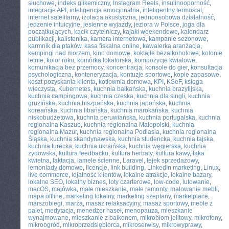
słuchowe
,
indeks glikemiczny
,
Instagram Reels
,
insulinooporność
,
integracje API
,
inteligencja emocjonalna
,
inteligentny termostat
,
internet satelitarny
,
izolacja akustyczna
,
jednoosobowa działalność
,
jedzenie intuicyjne
,
jesienne wyjazdy
,
jeziora w Polsce
,
joga dla
początkujących
,
kącik czytelniczy
,
kajaki weekendowe
,
kalendarz
publikacji
,
kalistenika
,
kamera internetowa
,
kampanie sezonowe
,
karmnik dla ptaków
,
kasa fiskalna online
,
kawalerka aranżacja
,
kempingi nad morzem
,
kino domowe
,
koktajle bezalkoholowe
,
kolonie
letnie
,
kolor roku
,
komórka lokatorska
,
kompozycje kwiatowe
,
komunikacja bez przemocy
,
koncentracja
,
konsole do gier
,
konsultacja
psychologiczna
,
konteneryzacja
,
kontuzje sportowe
,
kopie zapasowe
,
koszt pozyskania klienta
,
kotłownia domowa
,
KPI
,
KSeF
,
księga
wieczysta
,
Kubernetes
,
kuchnia bałkańska
,
kuchnia brazylijska
,
kuchnia campingowa
,
kuchnia czeska
,
kuchnia dla singli
,
kuchnia
gruzińska
,
kuchnia hiszpańska
,
kuchnia japońska
,
kuchnia
koreańska
,
kuchnia libańska
,
kuchnia marokańska
,
kuchnia
niskobudżetowa
,
kuchnia peruwiańska
,
kuchnia portugalska
,
kuchnia
regionalna Kaszub
,
kuchnia regionalna Małopolski
,
kuchnia
regionalna Mazur
,
kuchnia regionalna Podlasia
,
kuchnia regionalna
Śląska
,
kuchnia skandynawska
,
kuchnia studencka
,
kuchnia tajska
,
kuchnia turecka
,
kuchnia ukraińska
,
kuchnia węgierska
,
kuchnia
żydowska
,
kultura feedbacku
,
kultura herbaty
,
kultura kawy
,
łąka
kwietna
,
laktacja
,
lamele ścienne
,
Laravel
,
lejek sprzedażowy
,
lemoniady domowe
,
licencje
,
link building
,
LinkedIn marketing
,
Linux
,
live commerce
,
lojalność klientów
,
lokalne atrakcje
,
lokalne bazary
,
lokalne SEO
,
lokalny biznes
,
loty czarterowe
,
low-code
,
lutowanie
,
macOS
,
majówka
,
małe mieszkanie
,
małe remonty
,
malowanie mebli
,
mapa offline
,
marketing lokalny
,
marketing szeptany
,
marketplace
,
marszobiegi
,
marża
,
masaż relaksacyjny
,
masaż sportowy
,
meble z
palet
,
medytacja
,
menedżer haseł
,
menopauza
,
mieszkanie
wynajmowane
,
mieszkanie z balkonem
,
mikrobiom jelitowy
,
mikrofony
,
mikroogród
,
mikroprzedsiębiorca
,
mikroserwisy
,
mikrowyprawy
,