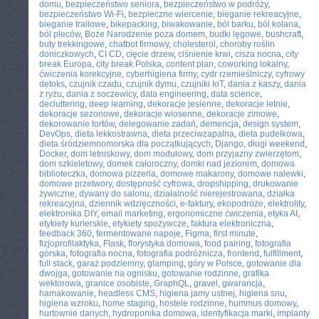
domu
,
bezpieczeństwo seniora
,
bezpieczeństwo w podróży
,
bezpieczeństwo Wi-Fi
,
bezpieczne wiercenie
,
bieganie rekreacyjne
,
bieganie trailowe
,
bikepacking
,
biwakowanie
,
ból barku
,
ból kolana
,
ból pleców
,
Boże Narodzenie poza domem
,
budki lęgowe
,
bushcraft
,
buty trekkingowe
,
chatbot firmowy
,
cholesterol
,
choroby roślin
doniczkowych
,
CI CD
,
cięcie drzew
,
ciśnienie krwi
,
cisza nocna
,
city
break Europa
,
city break Polska
,
content plan
,
coworking lokalny
,
ćwiczenia korekcyjne
,
cyberhigiena firmy
,
cydr rzemieślniczy
,
cyfrowy
detoks
,
czujnik czadu
,
czujnik dymu
,
czujniki IoT
,
dania z kaszy
,
dania
z ryżu
,
dania z soczewicy
,
data engineering
,
data science
,
decluttering
,
deep learning
,
dekoracje jesienne
,
dekoracje letnie
,
dekoracje sezonowe
,
dekoracje wiosenne
,
dekoracje zimowe
,
dekorowanie tortów
,
delegowanie zadań
,
demencja
,
design system
,
DevOps
,
dieta lekkostrawna
,
dieta przeciwzapalna
,
dieta pudełkowa
,
dieta śródziemnomorska dla początkujących
,
Django
,
długi weekend
,
Docker
,
dom letniskowy
,
dom modułowy
,
dom przyjazny zwierzętom
,
dom szkieletowy
,
domek całoroczny
,
domki nad jeziorem
,
domowa
biblioteczka
,
domowa pizzeria
,
domowe makarony
,
domowe nalewki
,
domowe przetwory
,
dostępność cyfrowa
,
dropshipping
,
drukowanie
żywiczne
,
dywany do salonu
,
działalność nierejestrowana
,
działka
rekreacyjna
,
dziennik wdzięczności
,
e-faktury
,
ekopodróże
,
elektrolity
,
elektronika DIY
,
email marketing
,
ergonomiczne ćwiczenia
,
etyka AI
,
etykiety kurierskie
,
etykiety spożywcze
,
faktura elektroniczna
,
feedback 360
,
fermentowane napoje
,
Figma
,
first minute
,
fizjoprofilaktyka
,
Flask
,
florystyka domowa
,
food pairing
,
fotografia
górska
,
fotografia nocna
,
fotografia podróżnicza
,
frontend
,
fulfillment
,
full stack
,
garaż podziemny
,
glamping
,
góry w Polsce
,
gotowanie dla
dwojga
,
gotowanie na ognisku
,
gotowanie rodzinne
,
grafika
wektorowa
,
granice osobiste
,
GraphQL
,
gravel
,
gwarancja
,
hamakowanie
,
headless CMS
,
higiena jamy ustnej
,
higiena snu
,
higiena wzroku
,
home staging
,
hostele rodzinne
,
hummus domowy
,
hurtownie danych
,
hydroponika domowa
,
identyfikacja marki
,
implanty