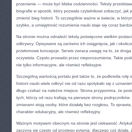
przeciwnie — może być bliska codzienności. Teksty przedstawi
biografie w sposób, który pozwala czytelnikowi zobaczyć, jak 
zmienić bieg historii. To szczególnie ważne w świecie, w któr
szybko, a umiejętność rozumienia nauki staje się coraz bardzi
Na stronie można odnaleźć teksty poświęcone wielkim postaci
odkrywcy. Opisywane są zarówno ich osiągnięcia, jak i okolic
przełomowe koncepcje. Serwis zwraca uwagę na to, że droga
oczywista. Często prowadzi przez nieporozumienia. Takie pode
nie tylko informacyjne, ale również refleksyjne.
Szczególną wartością portalu jest także to, że podkreśla rolę
historii nauki wiele odkryć nie od razu spotykało się z uznani
długo czekać na należne miejsce. Strona przypomina, że post
tych, którzy od razu trafiają na pierwsze strony podręczników
zmianami stoją osoby, które działały bez rozgłosu. To sprawia,
charakter edukacyjny, ale również refleksyjny.
Ważnym motywem obecnym na stronie jest ciekawość. Artykuł
zaczyna się często od prostego pytania: dlaczego coś działa, 