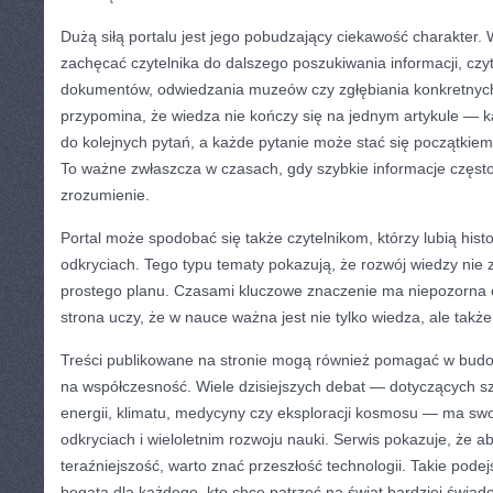
Dużą siłą portalu jest jego pobudzający ciekawość charakter.
zachęcać czytelnika do dalszego poszukiwania informacji, czy
dokumentów, odwiedzania muzeów czy zgłębiania konkretnych 
przypomina, że wiedza nie kończy się na jednym artykule — 
do kolejnych pytań, a każde pytanie może stać się początkiem
To ważne zwłaszcza w czasach, gdy szybkie informacje częst
zrozumienie.
Portal może spodobać się także czytelnikom, którzy lubią his
odkryciach. Tego typu tematy pokazują, że rozwój wiedzy nie
prostego planu. Czasami kluczowe znaczenie ma niepozorna 
strona uczy, że w nauce ważna jest nie tylko wiedza, ale także
Treści publikowane na stronie mogą również pomagać w budo
na współczesność. Wiele dzisiejszych debat — dotyczących sztu
energii, klimatu, medycyny czy eksploracji kosmosu — ma sw
odkryciach i wieloletnim rozwoju nauki. Serwis pokazuje, że ab
teraźniejszość, warto znać przeszłość technologii. Takie pode
bogatą dla każdego, kto chce patrzeć na świat bardziej świad