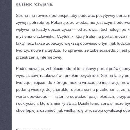
dalszego rozwijania.
Strona ma również potencjał, aby budować pozytywny obraz na
żywej i potrzebnej. Pokazuje, że wiedza nie jest czymś oderw
wpływa na każdy obszar życia — od zdrowia i technologii po k
myślenia o człowieku. Czytelnik, który trafia na portal, może 
fakty, lecz także zobaczyć większą opowieść o tym, jak ludzk
tworzyć nowe narzędzia. To sprawia, że zsbelecin.edu.pl jest 
przestrzenią internetową.
Podsumowując, zsbelecin.edu.pl to ciekawy portal poświęcony h
wynalazców, naukowców i przełomowych idei. Strona łączy p
tworząc miejsce, do którego można wracać po inspirację, nowe
podaną wiedzę. Jej charakter opiera się na przekonaniu, że nau
warto opowiadać — historii o odwadze, pasji, błędach, przypa
i odkryciach, które zmieniły świat. Dzięki temu serwis może by
chce lepiej zrozumieć, jak wielką rolę w rozwoju cywilizacji od
CATEGORIES:
TURYSTYKA, PODRÓŻE