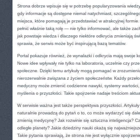
Strona dobrze wpisuje się w potrzebę popularyzowania wiedzy
gdy informacje są dostępne niemal natychmiast, szczególneg
miejsca, które pomagają je przedstawiać w atrakcyjnej formie
pełnić właśnie taką rolę — nie tylko informować, ale także zac
jak powstaje wiedza i dlaczego niektóre odkrycia zmieniają świa
sprawia, że serwis może być inspirującą bazą tematów.
Portal pokazuje również, że wynalazki i odkrycia mają swoje 
Nowe idee wpływały nie tylko na laboratoria, uczelnie czy prze
społeczne. Dzięki temu artykuły mogą pomagać w zrozumieniu
nierozerwalnie związana z życiem społeczeństw. Każdy przeło
medyczny może zmienić codzienne nawyki, systemy wartości, 
myślenia o przyszłości. Takie spojrzenie nadaje treściom aktu
W serwisie ważna jest także perspektywa przyszłości. Artykuł
naturalnie prowadzą do pytań o to, co może wydarzyć się dale
zmienią medycynę? Jak rozwinie się sztuczna inteligencja? C
odległe planety? Jakie dziedziny nauki okażą się najważniejs
Takie pytania sprawiają, że strona nie jest wyłącznie spojrzen