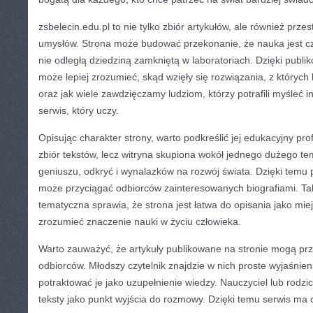
zsbelecin.edu.pl to nie tylko zbiór artykułów, ale również prze
umysłów. Strona może budować przekonanie, że nauka jest cz
nie odległą dziedziną zamkniętą w laboratoriach. Dzięki publi
może lepiej zrozumieć, skąd wzięły się rozwiązania, z których
oraz jak wiele zawdzięczamy ludziom, którzy potrafili myśleć i
serwis, który uczy.
Opisując charakter strony, warto podkreślić jej edukacyjny prof
zbiór tekstów, lecz witryna skupiona wokół jednego dużego te
geniuszu, odkryć i wynalazków na rozwój świata. Dzięki temu 
może przyciągać odbiorców zainteresowanych biografiami. T
tematyczna sprawia, że strona jest łatwa do opisania jako mie
zrozumieć znaczenie nauki w życiu człowieka.
Warto zauważyć, że artykuły publikowane na stronie mogą p
odbiorców. Młodszy czytelnik znajdzie w nich proste wyjaśnie
potraktować je jako uzupełnienie wiedzy. Nauczyciel lub rodzi
teksty jako punkt wyjścia do rozmowy. Dzięki temu serwis ma 