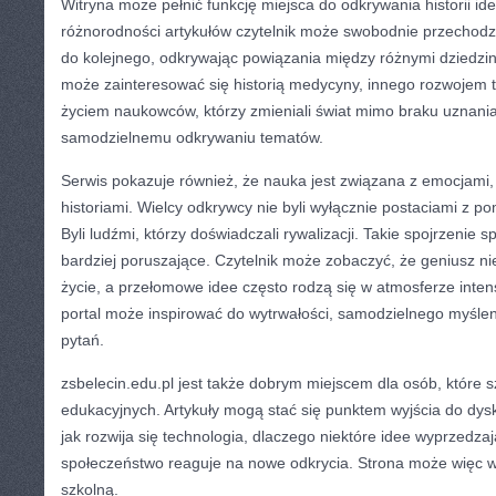
Witryna może pełnić funkcję miejsca do odkrywania historii idei.
różnorodności artykułów czytelnik może swobodnie przechodz
do kolejnego, odkrywając powiązania między różnymi dziedzi
może zainteresować się historią medycyny, innego rozwojem t
życiem naukowców, którzy zmieniali świat mimo braku uznani
samodzielnemu odkrywaniu tematów.
Serwis pokazuje również, że nauka jest związana z emocjami,
historiami. Wielcy odkrywcy nie byli wyłącznie postaciami z 
Byli ludźmi, którzy doświadczali rywalizacji. Takie spojrzenie s
bardziej poruszające. Czytelnik może zobaczyć, że geniusz n
życie, a przełomowe idee często rodzą się w atmosferze inten
portal może inspirować do wytrwałości, samodzielnego myśle
pytań.
zsbelecin.edu.pl jest także dobrym miejscem dla osób, które sz
edukacyjnych. Artykuły mogą stać się punktem wyjścia do dyskus
jak rozwija się technologia, dlaczego niektóre idee wyprzedzaj
społeczeństwo reaguje na nowe odkrycia. Strona może więc 
szkolną.