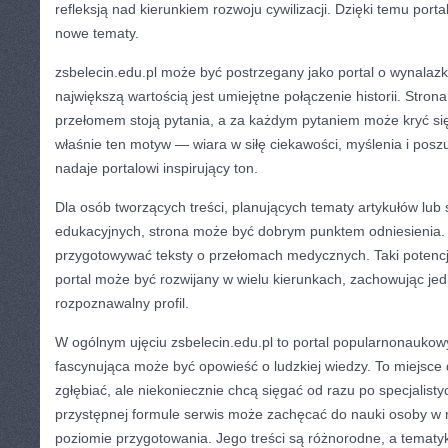
refleksją nad kierunkiem rozwoju cywilizacji. Dzięki temu port
nowe tematy.
zsbelecin.edu.pl może być postrzegany jako portal o wynalaz
największą wartością jest umiejętne połączenie historii. Stro
przełomem stoją pytania, a za każdym pytaniem może kryć się
właśnie ten motyw — wiara w siłę ciekawości, myślenia i pos
nadaje portalowi inspirujący ton.
Dla osób tworzących treści, planujących tematy artykułów lub s
edukacyjnych, strona może być dobrym punktem odniesienia.
przygotowywać teksty o przełomach medycznych. Taki potencj
portal może być rozwijany w wielu kierunkach, zachowując jed
rozpoznawalny profil.
W ogólnym ujęciu zsbelecin.edu.pl to portal popularnonaukowy
fascynująca może być opowieść o ludzkiej wiedzy. To miejsce d
zgłębiać, ale niekoniecznie chcą sięgać od razu po specjalisty
przystępnej formule serwis może zachęcać do nauki osoby w 
poziomie przygotowania. Jego treści są różnorodne, a tematyk