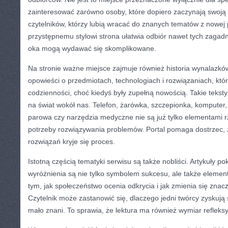
zainteresować zarówno osoby, które dopiero zaczynają swoją 
czytelników, którzy lubią wracać do znanych tematów z nowej 
przystępnemu stylowi strona ułatwia odbiór nawet tych zagadn
oka mogą wydawać się skomplikowane.
Na stronie ważne miejsce zajmuje również historia wynalazk
opowieści o przedmiotach, technologiach i rozwiązaniach, które
codzienności, choć kiedyś były zupełną nowością. Takie teksty
na świat wokół nas. Telefon, żarówka, szczepionka, komputer
parowa czy narzędzia medyczne nie są już tylko elementami rz
potrzeby rozwiązywania problemów. Portal pomaga dostrzec, 
rozwiązań kryje się proces.
Istotną częścią tematyki serwisu są także nobliści. Artykuły po
wyróżnienia są nie tylko symbolem sukcesu, ale także elemen
tym, jak społeczeństwo ocenia odkrycia i jak zmienia się znac
Czytelnik może zastanowić się, dlaczego jedni twórcy zyskują s
mało znani. To sprawia, że lektura ma również wymiar refleksy