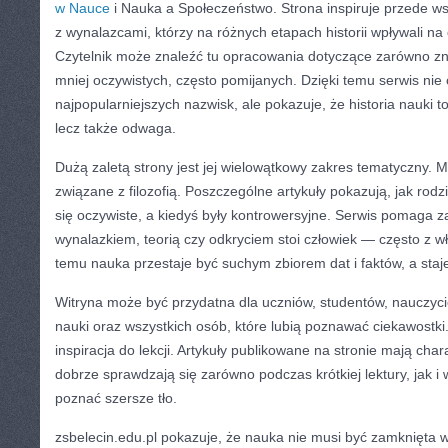
w Nauce
i Nauka a Społeczeństwo. Strona inspiruje przede w
z wynalazcami, którzy na różnych etapach historii wpływali na
Czytelnik może znaleźć tu opracowania dotyczące zarówno zna
mniej oczywistych, często pomijanych. Dzięki temu serwis nie 
najpopularniejszych nazwisk, ale pokazuje, że historia nauki to 
lecz także odwaga.
Dużą zaletą strony jest jej wielowątkowy zakres tematyczny. M
związane z filozofią. Poszczególne artykuły pokazują, jak rodzi
się oczywiste, a kiedyś były kontrowersyjne. Serwis pomaga 
wynalazkiem, teorią czy odkryciem stoi człowiek — często z w
temu nauka przestaje być suchym zbiorem dat i faktów, a staj
Witryna może być przydatna dla uczniów, studentów, nauczycie
nauki oraz wszystkich osób, które lubią poznawać ciekawostki.
inspiracja do lekcji. Artykuły publikowane na stronie mają char
dobrze sprawdzają się zarówno podczas krótkiej lektury, jak i 
poznać szersze tło.
zsbelecin.edu.pl pokazuje, że nauka nie musi być zamknięta 