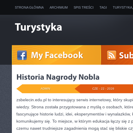
STRONA GŁÓWNA
ARCHIWUM
SPIS TREŚCI
TAGI
TURYSTYKA
ADMIN
CZE - 22 - 2026
zsbelecin.edu.pl to interesujący serwis internetowy, który skup
wiedzy. Strona została przygotowana z myślą o osobach, któ
fascynujące historie ludzi, idei, eksperymentów i wynalazków, 
komunikujemy się. To miejsce, w którym edukacja łączy się z 
czemu nawet trudniejsze zagadnienia mogą stać się bliskie c