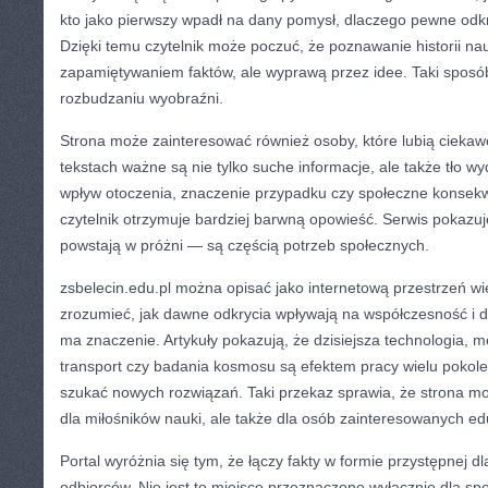
kto jako pierwszy wpadł na dany pomysł, dlaczego pewne odkry
Dzięki temu czytelnik może poczuć, że poznawanie historii nauk
zapamiętywaniem faktów, ale wyprawą przez idee. Taki sposób
rozbudzaniu wyobraźni.
Strona może zainteresować również osoby, które lubią ciekawo
tekstach ważne są nie tylko suche informacje, ale także tło wy
wpływ otoczenia, znaczenie przypadku czy społeczne konsekw
czytelnik otrzymuje bardziej barwną opowieść. Serwis pokazuje
powstają w próżni — są częścią potrzeb społecznych.
zsbelecin.edu.pl można opisać jako internetową przestrzeń wi
zrozumieć, jak dawne odkrycia wpływają na współczesność i d
ma znaczenie. Artykuły pokazują, że dzisiejsza technologia, 
transport czy badania kosmosu są efektem pracy wielu pokoleń
szukać nowych rozwiązań. Taki przekaz sprawia, że strona moż
dla miłośników nauki, ale także dla osób zainteresowanych ed
Portal wyróżnia się tym, że łączy fakty w formie przystępnej d
odbiorców. Nie jest to miejsce przeznaczone wyłącznie dla sp