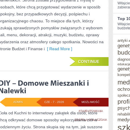
panieńskich. Strona została przygotowana z myślą o
Witajcie
osobach, które chcą przygotować wydarzenie w sposób
zabiera
spokojny, bez przypadkowych decyzji, pośpiechu i
Top 10
organizacyjnego chaosu. To miejsce dla tych, którzy
Witajci
szukają sprawdzonych pomysłów związanych z wyborem
budżetem
sali, menu, dekoracji, atrakcji, muzyki, budżetu, oprawy
antyki
wydarzenia oraz atmosfery całego spotkania. Nowości na
genet
stronie Budżet i Finanse i
[ Read More ]
bud
diagno
CONTINUE
edukacja
genet
korepet
med
ochro
społec
prof
ADMIN
CZE - 7 - 2026
MOŻLIWOŚĆ
psych
DIY
KOMENTOWANIA
Zioła od Kuchni to internetowy zakątek dla osób, które
rehabili
medy
chcą odkrywać domowe sposoby wykorzystania ziół w
–
ZOSTAŁA WYŁĄCZONA
szk
codziennym życiu. Strona skupia się na tym, jak suszone
DOMOWE