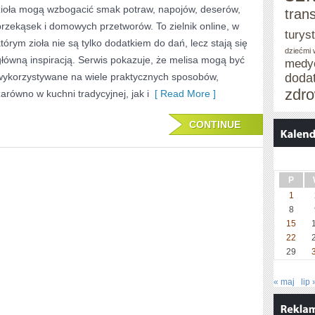
zioła mogą wzbogacić smak potraw, napojów, deserów,
tran
MIESZANKI
przekąsek i domowych przetworów. To zielnik online, w
turys
I
którym zioła nie są tylko dodatkiem do dań, lecz stają się
dziećmi
główną inspiracją. Serwis pokazuje, że melisa mogą być
NALEWKI
medy
wykorzystywane na wiele praktycznych sposobów,
doda
zdro
zarówno w kuchni tradycyjnej, jak i
[ Read More ]
CONTINUE
P
1
8
15
22
29
« maj
lip 