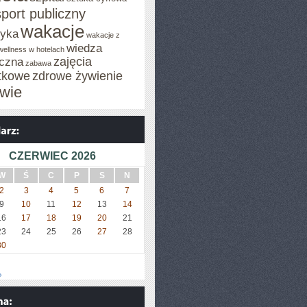
sport publiczny
wakacje
tyka
wakacje z
wiedza
wellness w hotelach
zajęcia
czna
zabawa
tkowe
zdrowe żywienie
wie
CZERWIEC 2026
W
Ś
C
P
S
N
2
3
4
5
6
7
9
10
11
12
13
14
16
17
18
19
20
21
23
24
25
26
27
28
30
»