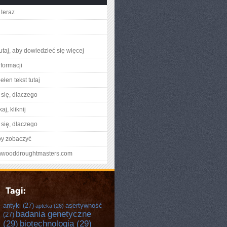
teraz
utaj, aby dowiedzieć się więcej
nformacji
łen tekst tutaj
się, dlaczego
aj, kliknij
się, dlaczego
by zobaczyć
ynwooddroughtmasters.com
antyki
(27)
asertywność
apteka
(26)
badania genetyczne
(27)
(29)
biotechnologia
(29)