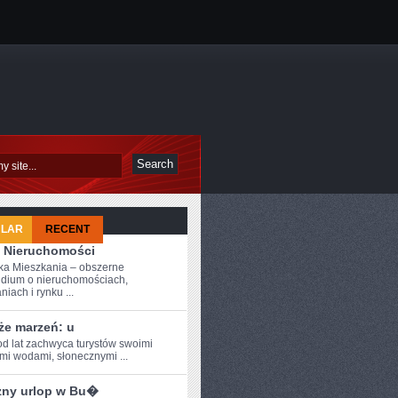
ULAR
RECENT
 Nieruchomości
a Mieszkania – obszerne
dium o nieruchomościach,
iach i rynku ...
że marzeń: u
od ⁣lat zachwyca turystów swoimi
ymi wodami, słonecznymi ...
zny urlop w Bu�