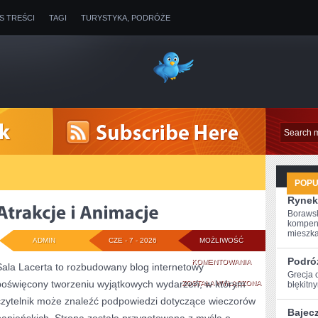
IS TREŚCI
TAGI
TURYSTYKA, PODRÓŻE
POP
Rynek
Borawsk
kompen
mieszkan
ADMIN
CZE - 7 - 2026
MOŻLIWOŚĆ
Podró
ATRAKCJE
KOMENTOWANIA
Sala Lacerta to rozbudowany blog internetowy
Grecja 
poświęcony tworzeniu wyjątkowych wydarzeń, w którym
I
ZOSTAŁA WYŁĄCZONA
błękitn
czytelnik może znaleźć podpowiedzi dotyczące wieczorów
ANIMACJE
Bajec