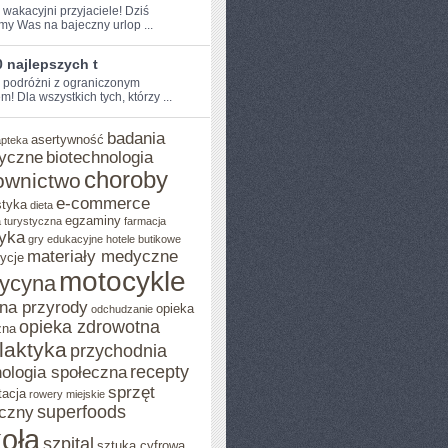
 wakacyjni przyjaciele! Dziś​
my Was na bajeczny urlop ...
 najlepszych t
e podróżni z ograniczonym
!‌ Dla wszystkich tych, którzy ...
badania
asertywność
apteka
yczne
biotechnologia
choroby
ownictwo
e-commerce
styka
dieta
egzaminy
 turystyczna
farmacja
yka
gry edukacyjne
hotele butikowe
materiały medyczne
ycje
motocykle
ycyna
na przyrody
opieka
odchudzanie
opieka zdrowotna
zna
ilaktyka
przychodnia
recepty
ologia społeczna
sprzęt
tacja
rowery miejskie
superfoods
czny
oła
szpital
sztuka cyfrowa