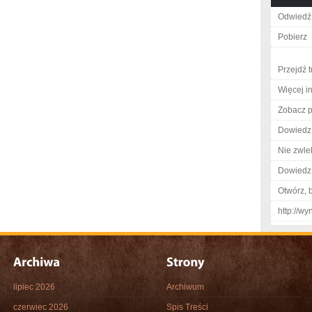
Odwiedź 
Pobierz
Przejdź t
Więcej i
Zobacz pe
Dowiedz 
Nie zwlek
Dowiedz 
Otwórz, 
http://w
lipiec 2026
Archiwum
czerwiec 2026
Spis Treści