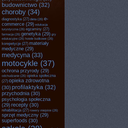
budownictwo
(32)
choroby
(34)
e-
diagnostyka
(27)
dieta
(26)
commerce
(29)
edukacja
egzaminy
(27)
turystyczna
(26)
genetyka
(29)
farmacja
(26)
gry
edukacyjne
(26)
hotele butikowe
(26)
materiały
korepetycje
(27)
medyczne
(29)
medycyna
(33)
motocykle
(37)
ochrona przyrody
(29)
opieka społeczna
odchudzanie
(26)
opieka zdrowotna
(27)
profilaktyka
(32)
(30)
przychodnia
(30)
psychologia społeczna
recepty
(30)
(29)
rehabilitacja
(27)
rowery miejskie
(26)
sprzęt medyczny
(29)
superfoods
(30)