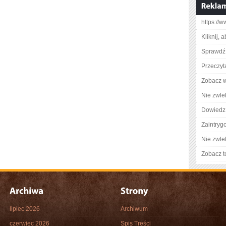
https://
Kliknij, 
Sprawdź
Przeczyt
Zobacz w
Nie zwlek
Dowiedz 
Zaintry
Nie zwlek
Zobacz t
lipiec 2026
Archiwum
czerwiec 2026
Spis Treści