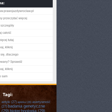
www.prawojazdywroclaw.pl
aby przeczytać więcej
 szczegóły
aj całość
ięcej tutaj
aj, kliknij
się, dlaczego
gowany? Sprawdź
aj, kliknij
o sam
antyki
(27)
asertywność
apteka
(26)
badania genetyczne
(27)
(29)
biotechnologia
(29)