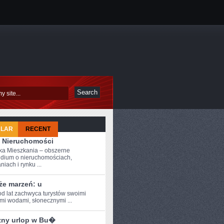
ULAR
RECENT
 Nieruchomości
a Mieszkania – obszerne
dium o nieruchomościach,
iach i rynku ...
że marzeń: u
od ⁣lat zachwyca turystów swoimi
ymi wodami, słonecznymi ...
zny urlop w Bu�