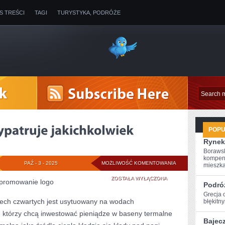
IS TREŚCI
TAGI
TURYSTYKA, PODRÓŻE
POP
Rynek
Borawsk
kompen
DZIŚ,
PAŹ - 3 - 2025
MOŻLIWOŚĆ KOMENTOWANIA
mieszkan
KAŻDY
ZOSTAŁA WYŁĄCZONA
ypromowanie logo
Podró
KTO
Grecja 
rzech czwartych jest usytuowany na wodach
błękitn
WYPATRUJE
 którzy chcą inwestować pieniądze w baseny termalne
Bajec
JAKICHKOLWIEK