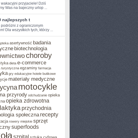
 wakacyjni przyjaciele! Dziś​
my Was na bajeczny urlop ...
 najlepszych t
e podróżni z ograniczonym
!‌ Dla wszystkich tych, którzy ...
badania
asertywność
apteka
yczne
biotechnologia
choroby
ownictwo
e-commerce
styka
dieta
egzaminy
 turystyczna
farmacja
yka
gry edukacyjne
hotele butikowe
materiały medyczne
ycje
motocykle
ycyna
na przyrody
opieka
odchudzanie
opieka zdrowotna
zna
ilaktyka
przychodnia
recepty
ologia społeczna
sprzęt
tacja
rowery miejskie
superfoods
czny
oła
szpital
sztuka cyfrowa