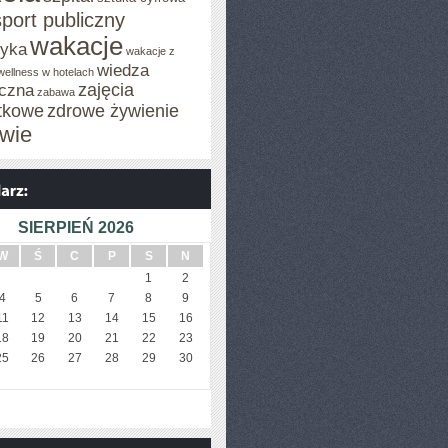
sport publiczny
wakacje
tyka
wakacje z
wiedza
wellness w hotelach
zajęcia
czna
zabawa
tkowe
zdrowe żywienie
wie
SIERPIEŃ 2026
W
Ś
C
P
S
N
1
2
4
5
6
7
8
9
11
12
13
14
15
16
18
19
20
21
22
23
25
26
27
28
29
30