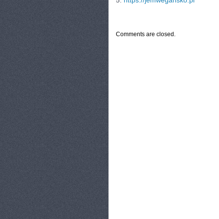
5.
https://jemwegansko.pl
CATEGORIES:
TURYSTYKA, PODRÓŻE
Comments are closed.