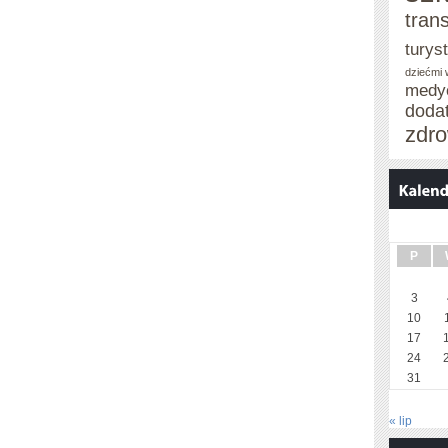
tran
turys
dziećmi
medy
doda
zdro
P
3
10
17
24
31
« lip