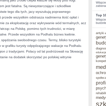
alną jako źródło ciepła kładzie się kłody pod nogi.
Witajcie
m jest fatalna. Są niewystarczające i szkodliwe
zabiera
INFORMACJI
wie tego dla tych, jacy wyszukują poprawnego
Top 10
 przede wszystkim odstrasza nadmierna ilość opłat i
Witajci
dynie za eksploatację oraz wykrywanie wód termalnych, acz
budżetem
atrząc na Polskę, pomimo tych trudności, w miarę
antyki
malne. Przede wszystkim na Podhalu biznes kwitnie.
genet
ą spędzania swobodnego czasu. Termy, blisko turystyki
bud
m w grafiku turysty odpędzającego wakacje na Podhalu.
diagno
ion z tradycjami. Polacy od lat podróżowali na Słowację
edukacja
genet
tanie na dodatek skorzystać po polskiej witrynie
korepet
med
ochro
społec
prof
psych
rehabili
medy
szk