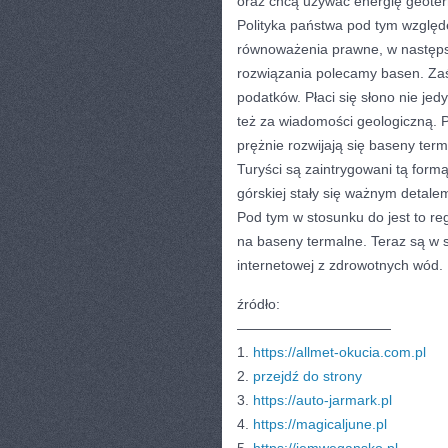
oraz chcą używać energię geoterm
Polityka państwa pod tym względe
równoważenia prawne, w następst
rozwiązania polecamy basen. Zaś
podatków. Płaci się słono nie je
też za wiadomości geologiczną. P
prężnie rozwijają się baseny ter
Turyści są zaintrygowani tą form
górskiej stały się ważnym detale
Pod tym w stosunku do jest to reg
na baseny termalne. Teraz są w s
internetowej z zdrowotnych wód.
źródło:
———————————
1.
https://allmet-okucia.com.pl
2.
przejdź do strony
3.
https://auto-jarmark.pl
4.
https://magicaljune.pl