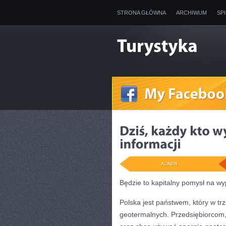
STRONA GŁÓWNA
ARCHIWUM
SP
ADMIN
Będzie to kapitalny pomysł na w
Polska jest państwem, który w t
geotermalnych. Przedsiębiorcom,