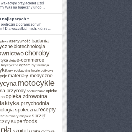
 wakacyjni przyjaciele! Dziś​
my Was na bajeczny urlop ...
 najlepszych t
e podróżni z ograniczonym
!‌ Dla wszystkich tych, którzy ...
badania
asertywność
apteka
yczne
biotechnologia
choroby
ownictwo
e-commerce
styka
dieta
egzaminy
 turystyczna
farmacja
yka
gry edukacyjne
hotele butikowe
materiały medyczne
ycje
motocykle
ycyna
na przyrody
opieka
odchudzanie
opieka zdrowotna
zna
ilaktyka
przychodnia
recepty
ologia społeczna
sprzęt
tacja
rowery miejskie
superfoods
czny
oła
szpital
sztuka cyfrowa