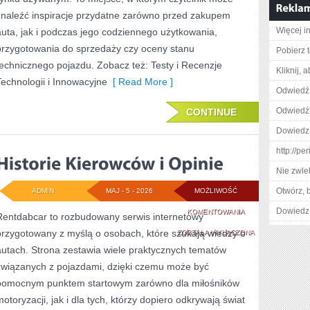
znaleźć inspiracje przydatne zarówno przed zakupem
Więcej i
auta, jak i podczas jego codziennego użytkowania,
przygotowania do sprzedaży czy oceny stanu
Pobierz 
technicznego pojazdu. Zobacz też: Testy i Recenzje
Kliknij, 
Technologii i Innowacyjne
[ Read More ]
Odwiedź 
Odwiedź 
CONTINUE
Dowiedz 
http://p
Nie zwlek
Otwórz, 
ADMIN
MAJ - 5 - 2026
MOŻLIWOŚĆ
Dowiedz 
HISTORIE
KOMENTOWANIA
Rentdabcar to rozbudowany serwis internetowy
przygotowany z myślą o osobach, które szukają wiedzy o
KIEROWCÓW
ZOSTAŁA WYŁĄCZONA
autach. Strona zestawia wiele praktycznych tematów
I
związanych z pojazdami, dzięki czemu może być
OPINIE
pomocnym punktem startowym zarówno dla miłośników
motoryzacji, jak i dla tych, którzy dopiero odkrywają świat