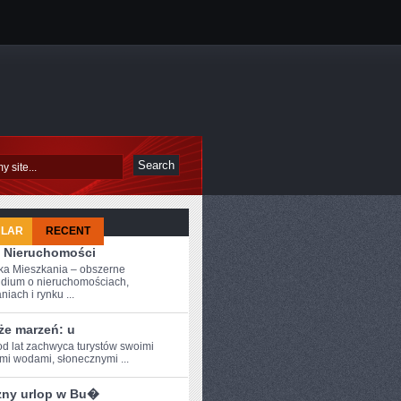
ULAR
RECENT
 Nieruchomości
a Mieszkania – obszerne
dium o nieruchomościach,
iach i rynku ...
że marzeń: u
od ⁣lat zachwyca turystów swoimi
ymi wodami, słonecznymi ...
zny urlop w Bu�