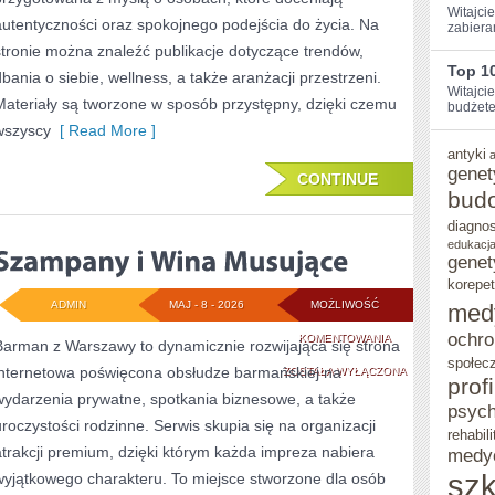
Witajcie
autentyczności oraz spokojnego podejścia do życia. Na
zabiera
stronie można znaleźć publikacje dotyczące trendów,
Top 10
dbania o siebie, wellness, a także aranżacji przestrzeni.
Witajci
Materiały są tworzone w sposób przystępny, dzięki czemu
budżetem
wszyscy
[ Read More ]
antyki
genet
CONTINUE
bud
diagno
edukacja
genet
korepet
ADMIN
MAJ - 8 - 2026
MOŻLIWOŚĆ
med
ochro
SZAMPANY
KOMENTOWANIA
Barman z Warszawy to dynamicznie rozwijająca się strona
społec
internetowa poświęcona obsłudze barmańskiej na
I
ZOSTAŁA WYŁĄCZONA
prof
wydarzenia prywatne, spotkania biznesowe, a także
WINA
psych
uroczystości rodzinne. Serwis skupia się na organizacji
rehabili
MUSUJĄCE
atrakcji premium, dzięki którym każda impreza nabiera
medy
szk
wyjątkowego charakteru. To miejsce stworzone dla osób