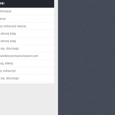
nformacji
teraz
aby zobaczyć więcej
stronę tutaj
stronę tutaj
się, dlaczego
eriwinklesonmarcoisland.com
aj, kliknij
by zobaczyć
się, dlaczego