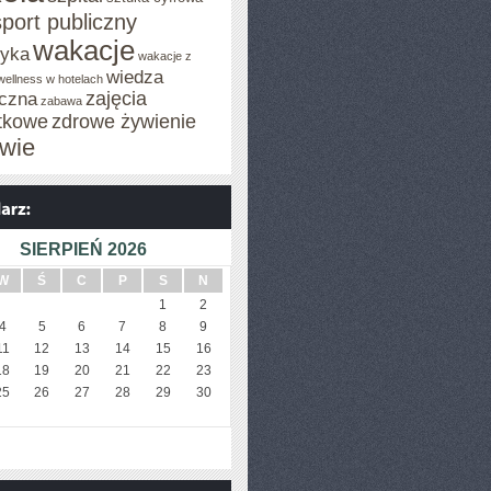
sport publiczny
wakacje
tyka
wakacje z
wiedza
wellness w hotelach
zajęcia
czna
zabawa
tkowe
zdrowe żywienie
wie
SIERPIEŃ 2026
W
Ś
C
P
S
N
1
2
4
5
6
7
8
9
11
12
13
14
15
16
E
18
19
20
21
22
23
25
26
27
28
29
30