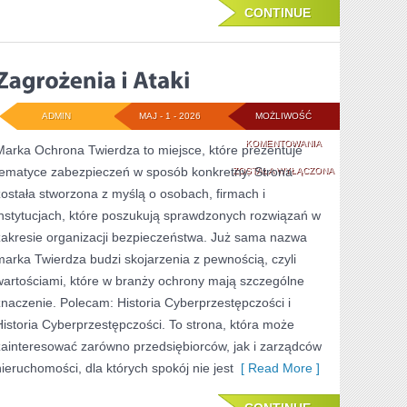
CONTINUE
ADMIN
MAJ - 1 - 2026
MOŻLIWOŚĆ
ZAGROŻENIA
KOMENTOWANIA
Marka Ochrona Twierdza to miejsce, które prezentuje
tematyce zabezpieczeń w sposób konkretny. Strona
I
ZOSTAŁA WYŁĄCZONA
została stworzona z myślą o osobach, firmach i
ATAKI
instytucjach, które poszukują sprawdzonych rozwiązań w
zakresie organizacji bezpieczeństwa. Już sama nazwa
marka Twierdza budzi skojarzenia z pewnością, czyli
wartościami, które w branży ochrony mają szczególne
znaczenie. Polecam: Historia Cyberprzestępczości i
Historia Cyberprzestępczości. To strona, która może
zainteresować zarówno przedsiębiorców, jak i zarządców
nieruchomości, dla których spokój nie jest
[ Read More ]