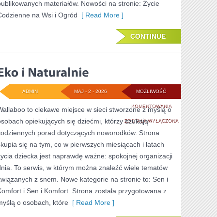
publikowanych materiałów. Nowości na stronie: Życie
Codzienne na Wsi i Ogród
[ Read More ]
CONTINUE
ADMIN
MAJ - 2 - 2026
MOŻLIWOŚĆ
EKO
KOMENTOWANIA
Wallaboo to ciekawe miejsce w sieci stworzone z myślą o
osobach opiekujących się dziećmi, którzy szukają
I
ZOSTAŁA WYŁĄCZONA
codziennych porad dotyczących noworodków. Strona
NATURALNIE
skupia się na tym, co w pierwszych miesiącach i latach
życia dziecka jest naprawdę ważne: spokojnej organizacji
dnia. To serwis, w którym można znaleźć wiele tematów
związanych z snem. Nowe kategorie na stronie to: Sen i
Komfort i Sen i Komfort. Strona została przygotowana z
myślą o osobach, które
[ Read More ]