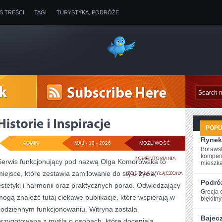
IS TREŚCI
TAGI
TURYSTYKA, PODRÓŻE
POP
Rynek
ADMIN
MAJ - 10 - 2026
MOŻLIWOŚĆ
Borawsk
kompen
HISTORIE
KOMENTOWANIA
Serwis funkcjonujący pod nazwą Olga Komorowska to
mieszkan
miejsce, które zestawia zamiłowanie do stylu życia,
I
ZOSTAŁA WYŁĄCZONA
Podró
estetyki i harmonii oraz praktycznych porad. Odwiedzający
INSPIRACJE
Grecja 
mogą znaleźć tutaj ciekawe publikacje, które wspierają w
błękitn
codziennym funkcjonowaniu. Witryna została
Bajec
przygotowana z myślą o osobach, które doceniają