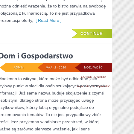
można odnieść wrażenie, że to bistro stawia na swobodę
połączoną z kulinarnością. To nie jest przypadkowa
prezentacja oferty,
[ Read More ]
CONTINUE
ADMIN
MAJ - 2 - 2026
MOŻLIWOŚĆ
DOM
KOMENTOWANIA
Madlennn to witryna, które może być odbierane jako
stylowy punkt w sieci dla osób szukających praktycznych
I
ZOSTAŁA WYŁĄCZONA
informacji. Już sama nazwa buduje skojarzenie z czymś
GOSPODARSTWO
osobistym, dlatego strona może przyciągać uwagę
użytkowników, którzy lubią oryginalne podejście do
prezentowania tematów. To nie jest przypadkowy zbiór
treści, lecz przyjemna w odbiorze przestrzeń, w której
ważne są zarówno pierwsze wrażenie, jak i sens