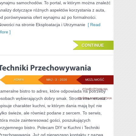
wynajmu samochodów. To portal, w którym można znaleźć
analizy dotyczące różnych aspektów korzystania z auta,
od porównywania ofert wynajmu aż po formalności.
Nowości na stronie Eksploatacja i Utrzymanie
[ Read
More ]
CONTINUE
ADMIN
MAJ - 3 - 2026
MOŻLIWOŚĆ
TECHNIKI
KOMENTOWANIA
kameralne bistro to adres, które odpowiada na potrzeby
osobach wybierających dobry smak. Strona internetowa
PRZECHOWYWANI
ZOSTAŁA WYŁĄCZONA
opisuje charakter kuchni, w którym dania mają być nie
tylko świeże, ale również podane z sercem. To serwis,
która może zainteresować gości, poszukujących
przyjemnego bistro. Polecam DIY w Kuchni i Techniki
Przechowywania. Już od pierwszego kontaktu z nazwą