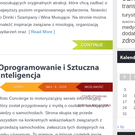
poszukujących oryginalnych atrakcji, które chcą zadbać o
tran
najwyższy poziom organizowanego wydarzenia. Nowości
turys
to Drinki i Szampany i Wina Musujące. Na stronie można
dziećmi
znaleźć inspiracje związane z mixologią, organizacją
medy
wydarzeń oraz
[ Read More ]
doda
zdro
CONTINUE
P
ADMIN
MAJ - 6 - 2026
MOŻLIWOŚĆ
3
10
OPROGRAMOWANI
KOMENTOWANIA
Moto Concierge to motoryzacyjny serwis informacyjny,
17
który został przygotowany z myślą o osobach szukających
I
ZOSTAŁA WYŁĄCZONA
24
wiedzy o samochodach. Strona skupia się przede
31
SZTUCZNA
wszystkim na konkretnych wskazówkach związanych z
INTELIGENCJA
sprzedażą samochodów, zwłaszcza tych dostępnych na
« lip
rynku używanym. To miejsce, w którym czytelnik może