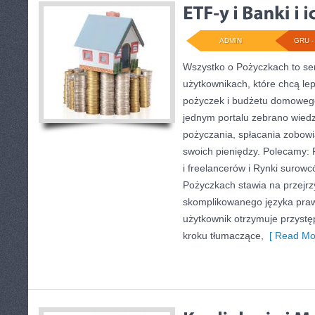
ADMIN
GRU - 
Wszystko o Pożyczkach to ser
użytkownikach, które chcą lep
pożyczek i budżetu domowego
jednym portalu zebrano wie
pożyczania, spłacania zobow
swoich pieniędzy. Polecamy: 
i freelancerów i Rynki surowc
Pożyczkach stawia na przejrzy
skomplikowanego języka pra
użytkownik otrzymuje przystę
kroku tłumaczące,
[ Read Mo