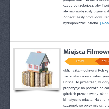
czego potrzebujesz, aby Twoje 
ale naprawdę rosły bujnie w
Zobacz: Testy produktów i re
hydroponiczne. Strona
[ Read
ADMIN
GRU - 
uMichalika – odkrywaj Polskę t
został stworzony z zafascyn
Polsce. To przestrzeń, w któr
propozycje na podróże po cał
górskich przez akweny, aż po
klimatyczne miasta. Na stroni
szczegółowe opisy miejsc, pr