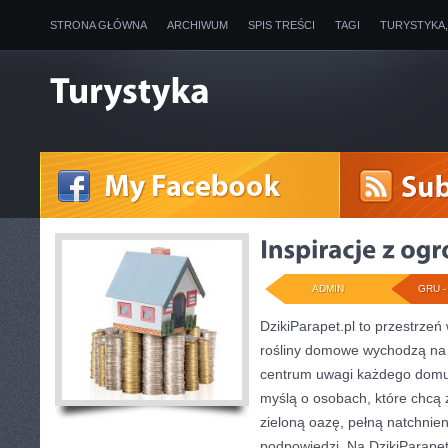
STRONA GŁÓWNA
ARCHIWUM
SPIS TREŚCI
TAGI
TURYSTYKA
ADMIN
GRU - 
DzikiParapet.pl to przestrzeń 
rośliny domowe wychodzą na p
centrum uwagi każdego domu.
myślą o osobach, które chcą 
zieloną oazę, pełną natchnien
podpowiedzi. Na DzikiParapet