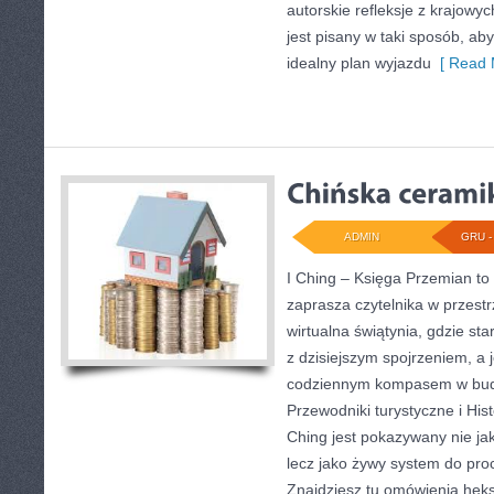
autorskie refleksje z krajowy
jest pisany w taki sposób, ab
idealny plan wyjazdu
[ Read 
ADMIN
GRU - 
I Ching – Księga Przemian to 
zaprasza czytelnika w przestrz
wirtualna świątynia, gdzie st
z dzisiejszym spojrzeniem, a 
codziennym kompasem w bud
Przewodniki turystyczne i Histo
Ching jest pokazywany nie ja
lecz jako żywy system do pro
Znajdziesz tu omówienia hek