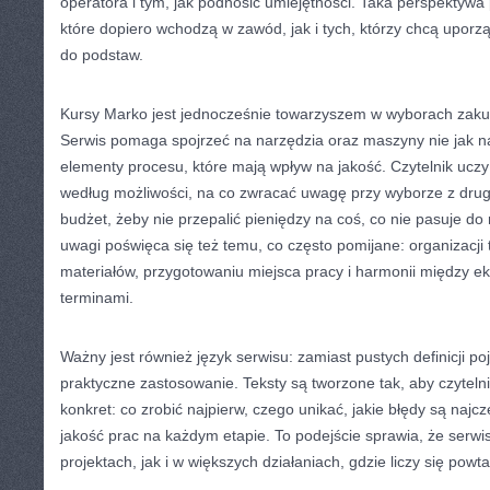
operatora i tym, jak podnosić umiejętności. Taka perspektywa
które dopiero wchodzą w zawód, jak i tych, którzy chcą upor
do podstaw.
Kursy Marko jest jednocześnie towarzyszem w wyborach zaku
Serwis pomaga spojrzeć na narzędzia oraz maszyny nie jak na 
elementy procesu, które mają wpływ na jakość. Czytelnik uczy
według możliwości, na co zwracać uwagę przy wyborze z drugi
budżet, żeby nie przepalić pieniędzy na coś, co nie pasuje do
uwagi poświęca się też temu, co często pomijane: organizacj
materiałów, przygotowaniu miejsca pracy i harmonii między ek
terminami.
Ważny jest również język serwisu: zamiast pustych definicji po
praktyczne zastosowanie. Teksty są tworzone tak, aby czytelni
konkret: co zrobić najpierw, czego unikać, jakie błędy są najc
jakość prac na każdym etapie. To podejście sprawia, że ser
projektach, jak i w większych działaniach, gdzie liczy się powt