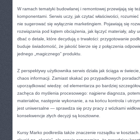
W ramach tematyki budowlanej i remontowej przewijają się te
komponentami. Serwis uczy, jak czytać właściwości, rozumieć
nie sugerować się wyłącznie marketingiem. Pojawiają się rozw
rozwiązania pod kątem obciążenia, jak łączyć materiały, aby u
dbać o detale, które decydują o trwałości: przygotowanie podł
buduje świadomość, że jakość bierze się z połączenia odpowie
jednego „magicznego” produktu.
Z perspektywy użytkownika serwis działa jak ściąga w świecie
chaos informacji. Zamiast skakać po przypadkowych poradach
uporządkować wiedzę: od elementarza po bardziej szczegóło
zachęca do myślenia procesowego: najpierw diagnoza, potem 
materiałów, następnie wykonanie, a na końcu kontrola i utrzym
jest uniwersalne — sprawdza się przy pracy z wózkami widłow
konsekwencje złych decyzji są kosztowne.
Kursy Marko podkreśla także znaczenie rozsądku w kosztach.