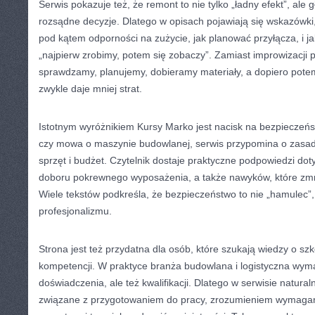
Serwis pokazuje też, że remont to nie tylko „ładny efekt”, ale 
rozsądne decyzje. Dlatego w opisach pojawiają się wskazówki,
pod kątem odporności na zużycie, jak planować przyłącza, i j
„najpierw zrobimy, potem się zobaczy”. Zamiast improwizacji 
sprawdzamy, planujemy, dobieramy materiały, a dopiero pot
zwykle daje mniej strat.
Istotnym wyróżnikiem Kursy Marko jest nacisk na bezpieczeńs
czy mowa o maszynie budowlanej, serwis przypomina o zasada
sprzęt i budżet. Czytelnik dostaje praktyczne podpowiedzi dot
doboru pokrewnego wyposażenia, a także nawyków, które zmn
Wiele tekstów podkreśla, że bezpieczeństwo to nie „hamulec”,
profesjonalizmu.
Strona jest też przydatna dla osób, które szukają wiedzy o szk
kompetencji. W praktyce branża budowlana i logistyczna wymag
doświadczenia, ale też kwalifikacji. Dlatego w serwisie natural
związane z przygotowaniem do pracy, zrozumieniem wymagań