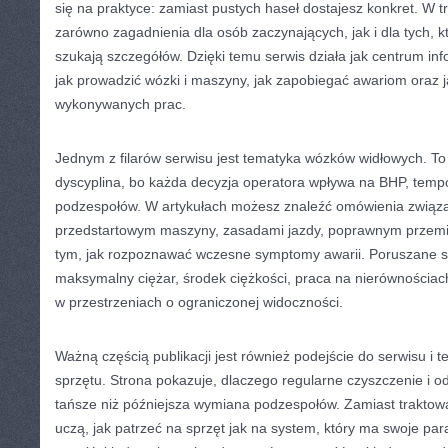
się na praktyce: zamiast pustych haseł dostajesz konkret. W tr
zarówno zagadnienia dla osób zaczynających, jak i dla tych, kt
szukają szczegółów. Dzięki temu serwis działa jak centrum inf
jak prowadzić wózki i maszyny, jak zapobiegać awariom oraz 
wykonywanych prac.
Jednym z filarów serwisu jest tematyka wózków widłowych. To 
dyscyplina, bo każda decyzja operatora wpływa na BHP, tempo
podzespołów. W artykułach możesz znaleźć omówienia związ
przedstartowym maszyny, zasadami jazdy, poprawnym przem
tym, jak rozpoznawać wczesne symptomy awarii. Poruszane są
maksymalny ciężar, środek ciężkości, praca na nierównościac
w przestrzeniach o ograniczonej widoczności.
Ważną częścią publikacji jest również podejście do serwisu i t
sprzętu. Strona pokazuje, dlaczego regularne czyszczenie i o
tańsze niż późniejsza wymiana podzespołów. Zamiast traktować
uczą, jak patrzeć na sprzęt jak na system, który ma swoje par