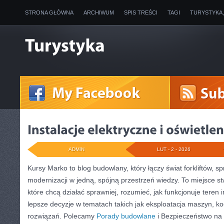
STRONA GŁÓWNA
ARCHIWUM
SPIS TREŚCI
TAGI
TURYSTYKA
ADMIN
LUT - 2 - 2026
Kursy Marko to blog budowlany, który łączy świat forkliftów, 
modernizacji w jedną, spójną przestrzeń wiedzy. To miejsce 
które chcą działać sprawniej, rozumieć, jak funkcjonuje teren 
lepsze decyzje w tematach takich jak eksploatacja maszyn, k
rozwiązań. Polecamy
Porady budowlane
i Bezpieczeństwo na 