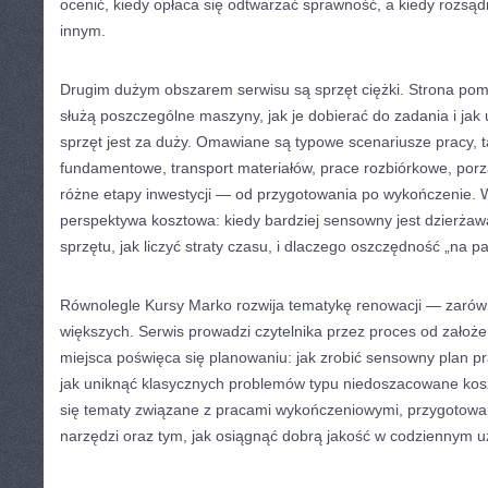
ocenić, kiedy opłaca się odtwarzać sprawność, a kiedy rozsądn
innym.
Drugim dużym obszarem serwisu są sprzęt ciężki. Strona po
służą poszczególne maszyny, jak je dobierać do zadania i jak u
sprzęt jest za duży. Omawiane są typowe scenariusze pracy, t
fundamentowe, transport materiałów, prace rozbiórkowe, por
różne etapy inwestycji — od przygotowania po wykończenie. W
perspektywa kosztowa: kiedy bardziej sensowny jest dzierżaw
sprzętu, jak liczyć straty czasu, i dlaczego oszczędność „na p
Równolegle Kursy Marko rozwija tematykę renowacji — zarówn
większych. Serwis prowadzi czytelnika przez proces od założ
miejsca poświęca się planowaniu: jak zrobić sensowny plan pra
jak uniknąć klasycznych problemów typu niedoszacowane koszt
się tematy związane z pracami wykończeniowymi, przygotow
narzędzi oraz tym, jak osiągnąć dobrą jakość w codziennym u