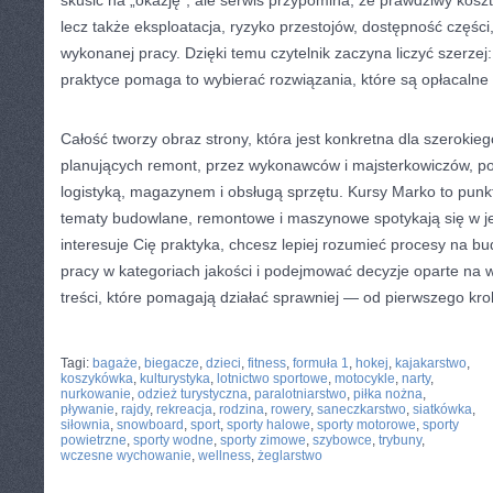
skusić na „okazję”, ale serwis przypomina, że prawdziwy koszt
lecz także eksploatacja, ryzyko przestojów, dostępność części
wykonanej pracy. Dzięki temu czytelnik zaczyna liczyć szerzej:
praktyce pomaga to wybierać rozwiązania, które są opłacalne
Całość tworzy obraz strony, która jest konkretna dla szeroki
planujących remont, przez wykonawców i majsterkowiczów, po
logistyką, magazynem i obsługą sprzętu. Kursy Marko to punkt
tematy budowlane, remontowe i maszynowe spotykają się w je
interesuje Cię praktyka, chcesz lepiej rozumieć procesy na b
pracy w kategoriach jakości i podejmować decyzje oparte na w
treści, które pomagają działać sprawniej — od pierwszego kroku
CATEGORIES:
TURYSTYKA, PODRÓŻE
Tagi:
bagaże
,
biegacze
,
dzieci
,
fitness
,
formuła 1
,
hokej
,
kajakarstwo
,
koszykówka
,
kulturystyka
,
lotnictwo sportowe
,
motocykle
,
narty
,
nurkowanie
,
odzież turystyczna
,
paralotniarstwo
,
piłka nożna
,
pływanie
,
rajdy
,
rekreacja
,
rodzina
,
rowery
,
saneczkarstwo
,
siatkówka
,
siłownia
,
snowboard
,
sport
,
sporty halowe
,
sporty motorowe
,
sporty
powietrzne
,
sporty wodne
,
sporty zimowe
,
szybowce
,
trybuny
,
wczesne wychowanie
,
wellness
,
żeglarstwo