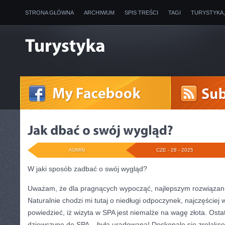
STRONA GŁÓWNA
ARCHIWUM
SPIS TREŚCI
TAGI
TURYSTYKA
ADMIN
CZE - 28 - 2025
W jaki sposób zadbać o swój wygląd?
Uważam, że dla pragnących wypocząć, najlepszym rozwiązani
Naturalnie chodzi mi tutaj o niedługi odpoczynek, najczęście
powiedzieć, iż wizyta w SPA jest niemalże na wagę złota. Osta
dziewczynę do SPA – była uradowana! Doskonale się zrelaksow