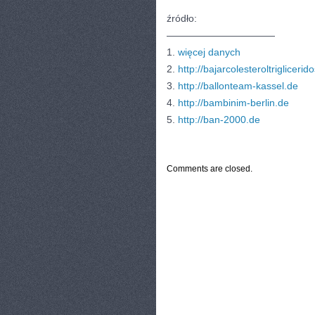
źródło:
———————————
1.
więcej danych
2.
http://bajarcolesteroltrigliceri
3.
http://ballonteam-kassel.de
4.
http://bambinim-berlin.de
5.
http://ban-2000.de
CATEGORIES:
TURYSTYKA, PODRÓŻE
Comments are closed.