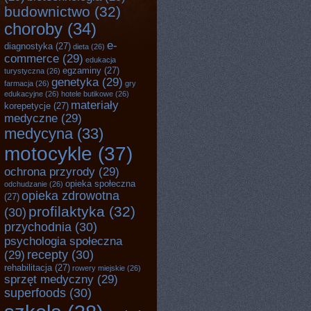
budownictwo
(32)
choroby
(34)
e-
diagnostyka
(27)
dieta
(26)
commerce
(29)
edukacja
egzaminy
(27)
turystyczna
(26)
genetyka
(29)
farmacja
(26)
gry
edukacyjne
(26)
hotele butikowe
(26)
materiały
korepetycje
(27)
medyczne
(29)
medycyna
(33)
motocykle
(37)
ochrona przyrody
(29)
opieka społeczna
odchudzanie
(26)
opieka zdrowotna
(27)
profilaktyka
(32)
(30)
przychodnia
(30)
psychologia społeczna
recepty
(30)
(29)
rehabilitacja
(27)
rowery miejskie
(26)
sprzęt medyczny
(29)
superfoods
(30)