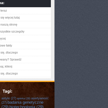
teraz
się więcej tutaj
naszą stronę
szystkie szczegóły
ięcej
owe fakty
się, dlaczego
gowany? Sprawdź
aj, kliknij
się, dlaczego
antyki
(27)
asertywność
apteka
(26)
badania genetyczne
(27)
(29)
biotechnologia
(29)