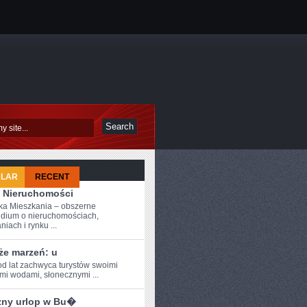
ULAR
RECENT
 Nieruchomości
a Mieszkania – obszerne
dium o nieruchomościach,
iach i rynku ...
że marzeń: u
od ⁣lat zachwyca turystów swoimi
ymi wodami, słonecznymi ...
zny urlop w Bu�