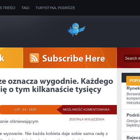
IS TREŚCI
TAGI
TURYSTYKA, PODRÓŻE
POP
Rynek
Borawsk
kompen
mieszkan
MODNIE,
LIP - 14 - 2025
MOŻLIWOŚĆ KOMENTOWANIA
Podró
NIE
ZOSTAŁA WYŁĄCZONA
hanie olśniewającym
Grecja 
błękitn
ZAWSZE
 wyzwanie. Nie każda kobieta daje sobie sama radę z
Bajec
OZNACZA