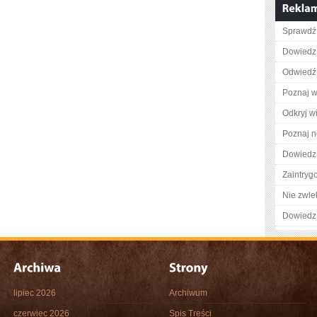
Sprawdź 
Dowiedz 
Odwiedź 
Poznaj w
Odkryj w
Poznaj n
Dowiedz 
Zaintry
Nie zwlek
Dowiedz 
lipiec 2026
Archiwum
czerwiec 2026
Spis Treści