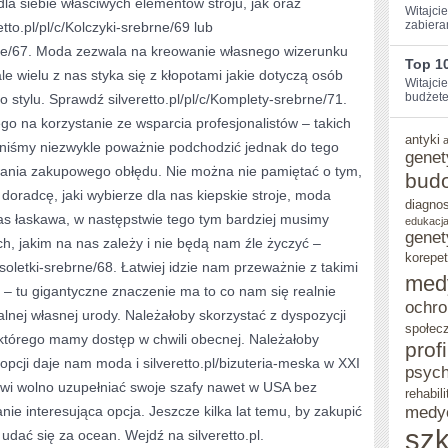
 dla siebie właściwych elementów stroju, jak oraz
Witajcie
WYGODNIE.
zabiera
to.pl/pl/c/Kolczyki-srebrne/69 lub
brne/67. Moda zezwala na kreowanie własnego wizerunku
KAŻDEGO
Top 10
le wielu z nas styka się z kłopotami jakie dotyczą osób
DNIA
Witajci
budżetem
stylu. Sprawdź silveretto.pl/pl/c/Komplety-srebrne/71.
PRZEKONUJE
o na korzystanie ze wsparcia profesjonalistów – takich
antyki
SIĘ
inniśmy niezwykle poważnie podchodzić jednak do tego
genet
wania zakupowego obłędu. Nie można nie pamiętać o tym,
O
bud
doradcę, jaki wybierze dla nas kiepskie stroje, moda
TYM
diagno
nas łaskawa, w następstwie tego tym bardziej musimy
edukacja
KILKANAŚCIE
genet
ch, jakim na nas zależy i nie będą nam źle życzyć –
korepet
TYSIĘCY
nsoletki-srebrne/68. Łatwiej idzie nam przeważnie z takimi
med
a – tu gigantyczne znaczenie ma to co nam się realnie
PAŃ
ochro
alnej własnej urody. Należałoby skorzystać z dyspozycji
społec
 którego mamy dostęp w chwili obecnej. Należałoby
prof
 opcji daje nam moda i silveretto.pl/bizuteria-meska w XXI
psych
towi wolno uzupełniać swoje szafy nawet w USA bez
rehabili
nie interesująca opcja. Jeszcze kilka lat temu, by zakupić
medy
szk
udać się za ocean. Wejdź na silveretto.pl.