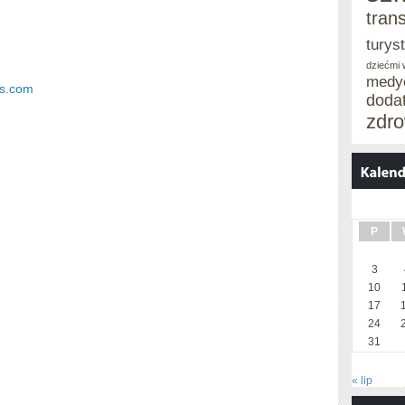
tran
turys
dziećmi
medy
dos.com
doda
zdro
P
3
10
17
24
31
« lip