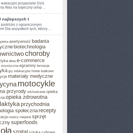
 wakacyjni przyjaciele! Dziś​
my Was na bajeczny urlop ...
 najlepszych t
e podróżni z ograniczonym
!‌ Dla wszystkich tych, którzy ...
badania
asertywność
apteka
yczne
biotechnologia
choroby
ownictwo
e-commerce
styka
dieta
egzaminy
 turystyczna
farmacja
yka
gry edukacyjne
hotele butikowe
materiały medyczne
ycje
motocykle
ycyna
na przyrody
opieka
odchudzanie
opieka zdrowotna
zna
ilaktyka
przychodnia
recepty
ologia społeczna
sprzęt
tacja
rowery miejskie
superfoods
czny
oła
szpital
sztuka cyfrowa