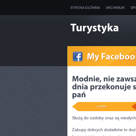
STRONA GŁÓWNA
ARCHIWUM
SP
ADMIN
Służą do ozdoby oraz są niesłyc
Zakupy dobrych dodatków to duże