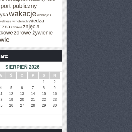
sport publiczny
wakacje
tyka
wakacje z
wiedza
wellness w hotelach
zajęcia
czna
zabawa
tkowe
zdrowe żywienie
wie
SIERPIEŃ 2026
W
Ś
C
P
S
N
1
2
4
5
6
7
8
9
11
12
13
14
15
16
18
19
20
21
22
23
25
26
27
28
29
30