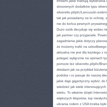
limitami jakie traktują wybierania
stosownych dodatków typu silveret
silveretto.pl/pl/c/Lancuszki-sre
tak jak posiadamy na to ochotę, a
nie do końca pewnych prywatnego 
Dużo osób decyduje się wobec teg
jak partner czy przyjaciele. Pow
zagadnienia jakie dotyczy plano
że możemy trafić na szkodliwego 
aktualna nie jest dla każdego z 
polegać wyłącznie na opiniach ty
pomoże też silveretto.pl/pl/c/Bra
detalami jak na przykład biżuteri
podoba i co pasuje do naszej ide
jakie daje gigantyczny wybór, do
wiedzieć jak wiele interesujących
wieku. To właśnie dzięki Interne
większych kłopotów, top niesłycha
ubrania rodem z USA trzeba było 