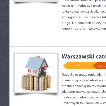
przykładowo umieścić ją w In
wcale nie trzeba być bardzo 
reklamować swoją działalnoś
szczególności, że przecież ta
droga. Na początek należy o
kamery red one – takowa kame
ADMIN
CZE - 
Rady Są to urządzenia jakimi
przewodzące prąd elektryczny.
prasmet działają na tak zwan
jak sama nazwa wskazuje. Jes
na drążeniu elektroerozyjnym
ubytkowych tak samo jak w w