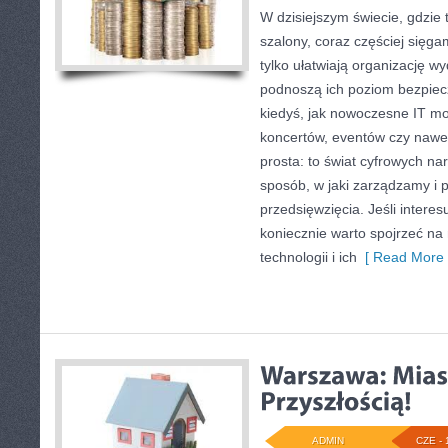
W dzisiejszym świecie, gdzie 
szalony, coraz częściej sięga
tylko ułatwiają organizację w
podnoszą ich poziom bezpiec
kiedyś, jak nowoczesne IT m
koncertów, eventów czy naw
prosta: to świat cyfrowych nar
sposób, w jaki zarządzamy i
przedsięwzięcia. Jeśli intere
koniecznie warto spojrzeć na
technologii i ich
[ Read More 
ADMIN
CZE - 