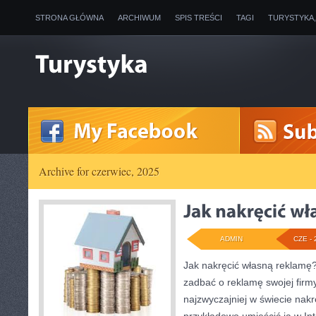
STRONA GŁÓWNA
ARCHIWUM
SPIS TREŚCI
TAGI
TURYSTYKA
Archive for czerwiec, 2025
ADMIN
CZE - 
Jak nakręcić własną reklamę? 
zadbać o reklamę swojej firm
najzwyczajniej w świecie nakr