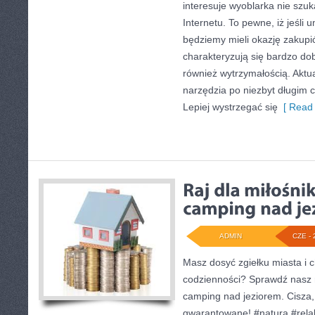
interesuje wyoblarka nie szu
Internetu. To pewne, iż jeśli u
będziemy mieli okazję zakupić
charakteryzują się bardzo d
również wytrzymałością. Aktual
narzędzia po niezbyt długim c
Lepiej wystrzegać się
[ Read 
ADMIN
CZE - 
Masz dosyć zgiełku miasta i 
codzienności? Sprawdź nasz r
camping nad jeziorem. Cisza, 
gwarantowane! #natura #rel