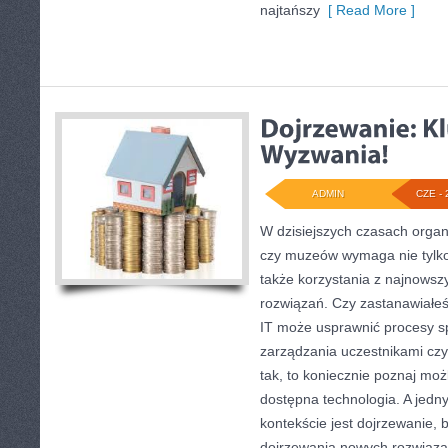
najtańszy
[ Read More ]
ADMIN
CZE - 
W dzisiejszych czasach orga
czy muzeów wymaga nie tylko 
także korzystania z najnowsz
rozwiązań. Czy zastanawiałeś
IT może usprawnić procesy sp
zarządzania uczestnikami cz
tak, to koniecznie poznaj możl
dostępna technologia. A jedn
kontekście jest dojrzewanie, 
dojrzewania nowych rozwiąza