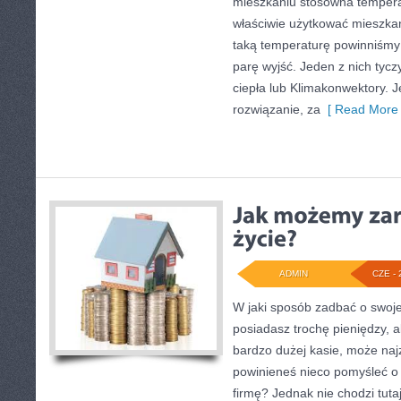
mieszkaniu stosowna temper
właściwie użytkować mieszka
taką temperaturę powinniśmy z
parę wyjść. Jeden z nich tycz
ciepła lub Klimakonwektory. J
rozwiązanie, za
[ Read More 
ADMIN
CZE - 
W jaki sposób zadbać o swoje
posiadasz trochę pieniędzy, 
bardzo dużej kasie, może naj
powinieneś nieco pomyśleć o
firmę? Jednak nie chodzi tuta