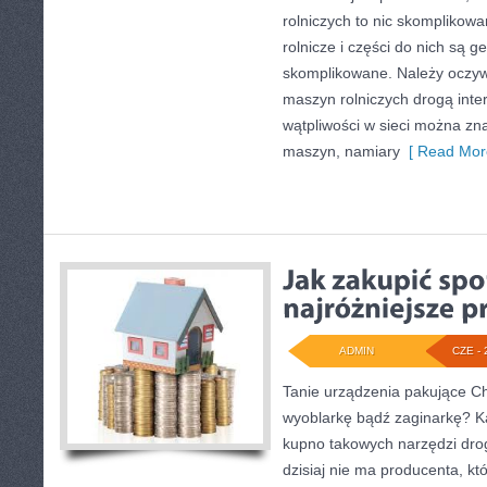
rolniczych to nic skomplikow
rolnicze i części do nich są g
skomplikowane. Należy oczyw
maszyn rolniczych drogą inte
wątpliwości w sieci można zn
maszyn, namiary
[ Read Mor
ADMIN
CZE - 
Tanie urządzenia pakujące Ch
wyoblarkę bądź zaginarkę? Ka
kupno takowych narzędzi drog
dzisiaj nie ma producenta, któ