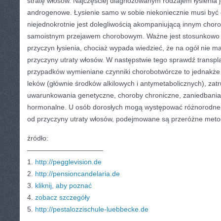
stratę włosów. Najczęściej diagnozowanym rodzajem łysienia j
androgenowe. Łysienie samo w sobie niekoniecznie musi być 
niejednokrotnie jest dolegliwością akompaniującą innym choro
samoistnym przejawem chorobowym. Ważne jest stosunkowo 
przyczyn łysienia, chociaż wypada wiedzieć, że na ogół nie ma
przyczyny utraty włosów. W następstwie tego sprawdź transpl
przypadków wymieniane czynniki chorobotwórcze to jednakże
leków (głównie środków alkilowych i antymetabolicznych), zatr
uwarunkowania genetyczne, choroby chroniczne, zaniedbania 
hormonalne. U osób dorosłych mogą występować różnorodne t
od przyczyny utraty włosów, podejmowane są przeróżne metod
źródło:
———————————
1.
http://pegglevision.de
2.
http://pensioncandelaria.de
3.
kliknij, aby poznać
4.
zobacz szczegóły
5.
http://pestalozzischule-luebbecke.de