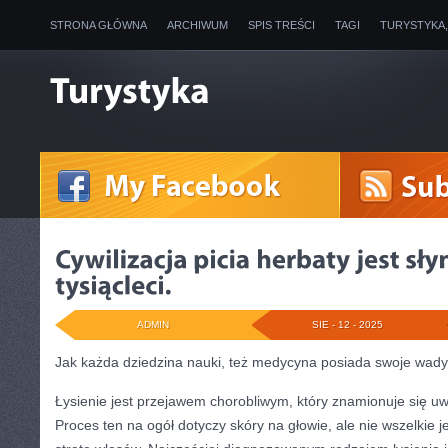
STRONA GŁÓWNA
ARCHIWUM
SPIS TREŚCI
TAGI
TURYSTYKA
ADMIN
SIE - 12 - 2025
Jak każda dziedzina nauki, też medycyna posiada swoje wady
Łysienie jest przejawem chorobliwym, który znamionuje się 
Proces ten na ogół dotyczy skóry na głowie, ale nie wszelkie 