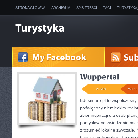
STRONA GŁÓWNA
ARCHIWUM
SPIS TREŚCI
TAGI
TURYSTYKA
ADMIN
MAR - 
Edusimare.pl to współczesny 
poświęcony niemieckim region
zbiór inspiracji dla osób pla
pomysłów na zwiedzanie miast
zrozumieć lokalne zwyczaje. N
treści o metropolii nad Szpre