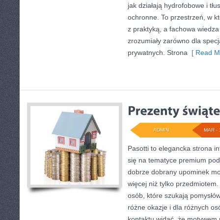
jak działają hydrofobowe i tł
ochronne. To przestrzeń, w kt
z praktyką, a fachowa wiedz
zrozumiały zarówno dla specja
prywatnych. Strona
[ Read Mo
ADMIN
MAR - 
Pasotti to elegancka strona i
się na tematyce premium pod
dobrze dobrany upominek mo
więcej niż tylko przedmiotem.
osób, które szukają pomysłów
różne okazje i dla różnych o
kontaktu widać, że motywem p