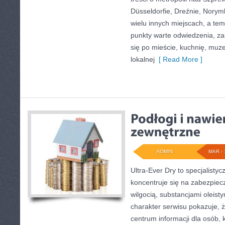
Düsseldorfie, Dreźnie, Norym
wielu innych miejscach, a te
punkty warte odwiedzenia, z
się po mieście, kuchnię, muze
lokalnej
[ Read More ]
ADMIN
MAR - 
Ultra-Ever Dry to specjalistyc
koncentruje się na zabezpiec
wilgocią, substancjami oleis
charakter serwisu pokazuje, że
centrum informacji dla osób, 