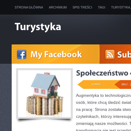
STRONA GŁÓWNA
ARCHIWUM
SPIS TREŚCI
TAGI
TURYSTYKA
ADMIN
MAJ - 
Augmentyka to technologiczna
osób, które chcą śledzić świa
na pracę. Strona została stw
czytelnikach, którzy interesuj
zmieniają nasze możliwości. 
transformacja nie jest przeds