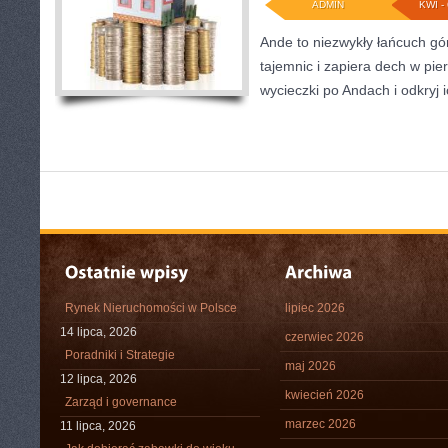
ADMIN
KWI - 
Ande to niezwykły łańcuch górs
tajemnic i zapiera dech w pie
wycieczki po Andach i odkryj 
Rynek Nieruchomości w Polsce
lipiec 2026
14 lipca, 2026
czerwiec 2026
Poradniki i Strategie
maj 2026
12 lipca, 2026
kwiecień 2026
Zarząd i governance
marzec 2026
11 lipca, 2026