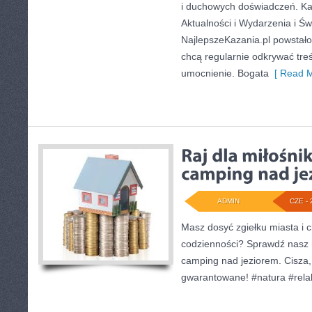
i duchowych doświadczeń. Kat
Aktualności i Wydarzenia i Świ
NajlepszeKazania.pl powstało
chcą regularnie odkrywać tre
umocnienie. Bogata
[ Read M
ADMIN
CZE - 
Masz dosyć zgiełku miasta i 
codzienności? Sprawdź nasz r
camping nad jeziorem. Cisza, 
gwarantowane! #natura #rel