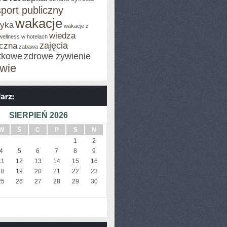
sport publiczny
wakacje
tyka
wakacje z
wiedza
wellness w hotelach
zajęcia
czna
zabawa
tkowe
zdrowe żywienie
wie
SIERPIEŃ 2026
W
Ś
C
P
S
N
1
2
4
5
6
7
8
9
11
12
13
14
15
16
18
19
20
21
22
23
25
26
27
28
29
30