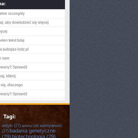
ełne szczegóły
utaj, aby dowiedzieć się więcej
ięcej
łen tekst tutaj
ww.autogaz-lodz.pl
o sam
gowany? Sprawdź
aj, kliknij
się, dlaczego
gowany? Sprawdź
antyki
(27)
asertywność
apteka
(26)
badania genetyczne
(27)
(29)
biotechnologia
(29)