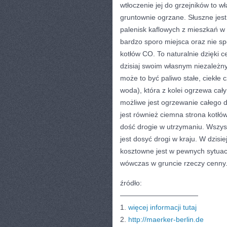
wtłoczenie jej do grzejników to 
gruntownie ogrzane. Słuszne jest 
palenisk kaflowych z mieszkań w 
bardzo sporo miejsca oraz nie s
kotłów CO. To naturalnie dzięki 
dzisiaj swoim własnym niezależn
może to być paliwo stałe, ciekłe
woda), która z kolei ogrzewa cał
możliwe jest ogrzewanie całego
jest również ciemna strona kotłó
dość drogie w utrzymaniu. Wszyst
jest dosyć drogi w kraju. W dzisi
kosztowne jest w pewnych sytuac
wówczas w gruncie rzeczy cenny
źródło:
———————————
1.
więcej informacji tutaj
2.
http://maerker-berlin.de