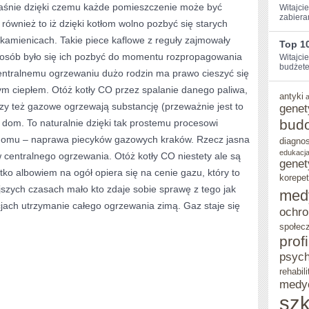
właśnie dzięki czemu każde pomieszczenie może być
Witajcie
zabiera
ZABEZPIECZENIE
również to iż dzięki kotłom wolno pozbyć się starych
kamienicach. Takie piece kaflowe z reguły zajmowały
TAKIEGO
Top 10
posób było się ich pozbyć do momentu rozpropagowania
Witajci
TOWARU
budżetem
centralnemu ogrzewaniu dużo rodzin ma prawo cieszyć się
ym ciepłem. Otóż kotły CO przez spalanie danego paliwa,
antyki
 czy też gazowe ogrzewają substancję (przeważnie jest to
genet
bud
y dom. To naturalnie dzięki tak prostemu procesowi
 domu – naprawa piecyków gazowych kraków. Rzecz jasna
diagno
edukacja
w centralnego ogrzewania. Otóż kotły CO niestety ale są
genet
ko albowiem na ogół opiera się na cenie gazu, który to
korepet
ejszych czasach mało kto zdaje sobie sprawę z tego jak
med
jach utrzymanie całego ogrzewania zimą. Gaz staje się
ochro
.
społec
prof
psych
rehabili
medy
szk