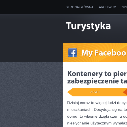
STRONA GŁÓWNA
ARCHIWUM
SP
ADMIN
Dzisiaj coraz to więcej ludzi dec
mieszkaniach. Decydują się na to 
domu, to właśnie dzięki czemu o
niesłychanie użytecznym wynalaz