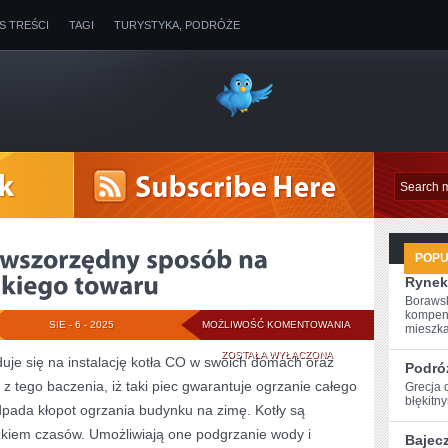
IS TREŚCI
TAGI
TURYSTYKA, PODRÓŻE
POP
Rynek
Borawsk
kompen
KONTENERY
SIE - 6 - 2025
MOŻLIWOŚĆ KOMENTOWANIA
mieszkan
TO
ZOSTAŁA WYŁĄCZONA
yduje się na instalację kotła CO w swoich domach oraz
Podró
z tego baczenia, iż taki piec gwarantuje ogrzanie całego
PIERWSZORZĘDNY
Grecja 
błękitn
dpada kłopot ogrzania budynku na zimę. Kotły są
SPOSÓB
kiem czasów. Umożliwiają one podgrzanie wody i
Bajec
NA