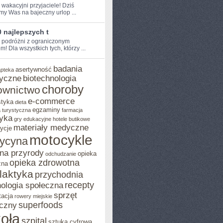
 wakacyjni przyjaciele! Dziś​
my Was na bajeczny urlop ...
 najlepszych t
e podróżni z ograniczonym
!‌ Dla wszystkich tych, którzy ...
badania
asertywność
apteka
yczne
biotechnologia
choroby
ownictwo
e-commerce
styka
dieta
egzaminy
 turystyczna
farmacja
yka
gry edukacyjne
hotele butikowe
materiały medyczne
ycje
motocykle
ycyna
na przyrody
opieka
odchudzanie
opieka zdrowotna
zna
ilaktyka
przychodnia
recepty
ologia społeczna
sprzęt
tacja
rowery miejskie
superfoods
czny
oła
szpital
sztuka cyfrowa