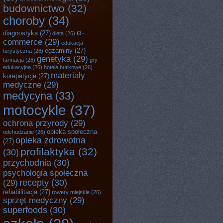
budownictwo
(32)
choroby
(34)
e-
diagnostyka
(27)
dieta
(26)
commerce
(29)
edukacja
egzaminy
(27)
turystyczna
(26)
genetyka
(29)
farmacja
(26)
gry
edukacyjne
(26)
hotele butikowe
(26)
materiały
korepetycje
(27)
medyczne
(29)
medycyna
(33)
motocykle
(37)
ochrona przyrody
(29)
opieka społeczna
odchudzanie
(26)
opieka zdrowotna
(27)
profilaktyka
(32)
(30)
przychodnia
(30)
psychologia społeczna
recepty
(30)
(29)
rehabilitacja
(27)
rowery miejskie
(26)
sprzęt medyczny
(29)
superfoods
(30)