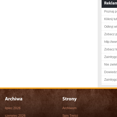
Poznaj p
Kliknij t
Odkryj w
Zobacz pe
http://w
Zobacz t
Zaintry
Nie zwlek
Dowiedz 
Zaintry
lipiec 2026
Archiwum
czerwiec 2026
Spis Treści