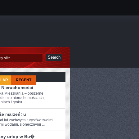
ULAR
RECENT
 Nieruchomości
a Mieszkania – obszerne
dium o nieruchomościach,
iach i rynku ...
że marzeń: u
od ⁣lat zachwyca turystów swoimi
ymi wodami, słonecznymi ...
zny urlop w Bu�