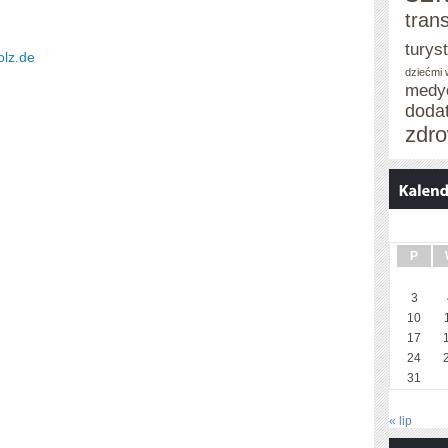
tran
turys
olz.de
dziećmi
medy
doda
zdro
P
3
10
17
24
31
« lip