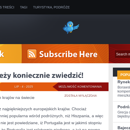
IS TREŚCI
TAGI
TURYSTYKA, PODRÓŻE
POP
Rynek
MIEJSCA,
LIP - 4 - 2025
MOŻLIWOŚĆ KOMENTOWANIA
Borawsk
kompen
KTÓRA
mieszkan
ZOSTAŁA WYŁĄCZONA
h krajów na świecie
NALEŻY
Podró
 z najpiękniejszych europejskich krajów. Chociaż
Grecja 
KONIECZNIE
 mniej popularna wśród podróżnych, niż Hiszpania, a więc
błękitn
ZWIEDZIĆ!
 nie jest powiedziane, iż Portugalia jest w jakimś stopniu
Bajec
e Portugalia jest relatywnie niedroga, a już na pewno