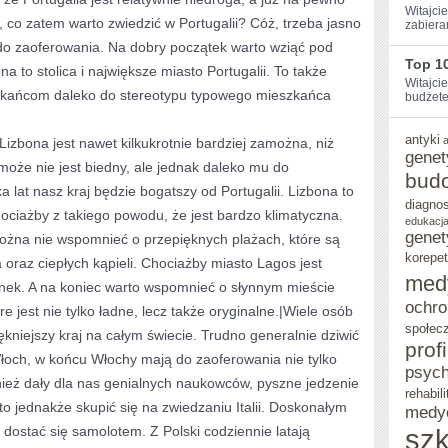
Witajcie
, co zatem warto zwiedzić w Portugalii? Cóż, trzeba jasno
zabiera
 do zaoferowania. Na dobry początek warto wziąć pod
Top 10
 to stolica i największe miasto Portugalii. To także
Witajci
szkańcom daleko do stereotypu typowego mieszkańca
budżetem
antyki
zbona jest nawet kilkukrotnie bardziej zamożna, niż
genet
 może nie jest biedny, ale jednak daleko mu do
bud
 lat nasz kraj będzie bogatszy od Portugalii. Lizbona to
diagno
chociażby z takiego powodu, że jest bardzo klimatyczna.
edukacja
genet
można nie wspomnieć o przepięknych plażach, które są
korepet
raz ciepłych kąpieli. Chociażby miasto Lagos jest
med
nek. A na koniec warto wspomnieć o słynnym mieście
ochro
re jest nie tylko ładne, lecz także oryginalne.|Wiele osób
społec
iękniejszy kraj na całym świecie. Trudno generalnie dziwić
prof
och, w końcu Włochy mają do zaoferowania nie tylko
psych
nież dały dla nas genialnych naukowców, pyszne jedzenie
rehabili
 jednakże skupić się na zwiedzaniu Italii. Doskonałym
medy
 dostać się samolotem. Z Polski codziennie latają
szk