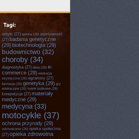
antyki
(27)
asertywność
apteka
(26)
badania genetyczne
(27)
(29)
biotechnologia
(29)
budownictwo
(32)
choroby
(34)
e-
diagnostyka
(27)
dieta
(26)
commerce
(29)
edukacja
egzaminy
(27)
turystyczna
(26)
genetyka
(29)
farmacja
(26)
gry
edukacyjne
(26)
hotele butikowe
(26)
materiały
korepetycje
(27)
medyczne
(29)
medycyna
(33)
motocykle
(37)
ochrona przyrody
(29)
opieka społeczna
odchudzanie
(26)
opieka zdrowotna
(27)