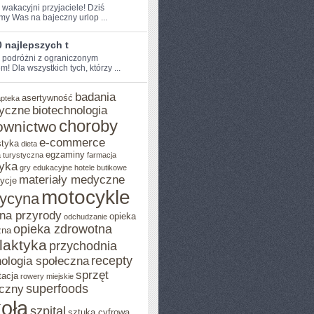
 wakacyjni przyjaciele! Dziś​
my Was na bajeczny urlop ...
 najlepszych t
e podróżni z ograniczonym
!‌ Dla wszystkich tych, którzy ...
badania
asertywność
apteka
yczne
biotechnologia
choroby
ownictwo
e-commerce
styka
dieta
egzaminy
 turystyczna
farmacja
yka
gry edukacyjne
hotele butikowe
materiały medyczne
ycje
motocykle
ycyna
na przyrody
opieka
odchudzanie
opieka zdrowotna
zna
ilaktyka
przychodnia
recepty
ologia społeczna
sprzęt
tacja
rowery miejskie
superfoods
czny
oła
szpital
sztuka cyfrowa