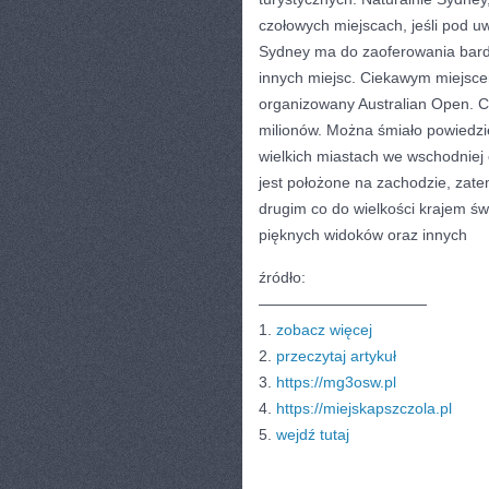
czołowych miejscach, jeśli pod u
Sydney ma do zaoferowania bardz
innych miejsc. Ciekawym miejscem
organizowany Australian Open. Co
milionów. Można śmiało powiedzi
wielkich miastach we wschodniej c
jest położone na zachodzie, zat
drugim co do wielkości krajem ś
pięknych widoków oraz innych
źródło:
———————————
1.
zobacz więcej
2.
przeczytaj artykuł
3.
https://mg3osw.pl
4.
https://miejskapszczola.pl
5.
wejdź tutaj
CATEGORIES:
TURYSTYKA, PODRÓŻE