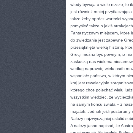
wtedy bywają o wiele niższe, to 
jest również mniej przytłaczając
także żeby oprócz wartości wypoc
pomyśleć także o jakiś atrakcjach
Fantastycznym miejscem, które łą
do zwiedzania jest zapewne Grecja.
przesiąknięta wielką historią, kt
Grecji można być pewnym, iż n
zaskoczą nas wieloma niesamowitym
według naprawdę wielu osób może
wspaniałe państwo, w którym nieu
kraj jest rewelacyjnie zorganizowa
którego chce pojechać wielu ludz
wszystkim wiedzieć, że wycieczka 
na samym końcu świata – z nasze
majątek. Jednak jeśli postaramy 
Należy najzwyczajniej ustalić sobi
A należy jasno napisać, że Austra
turystycznych. Naturalnie Sydney