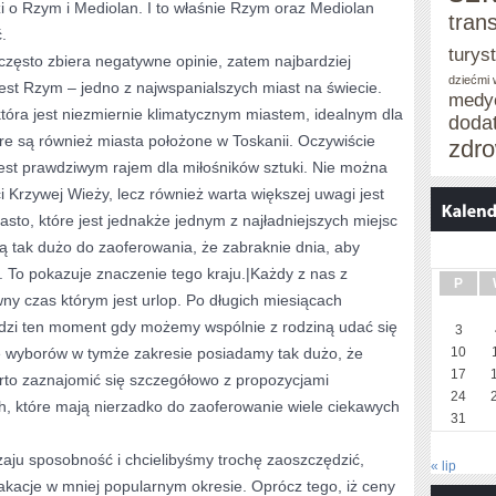
zi o Rzym i Mediolan. I to właśnie Rzym oraz Mediolan
tran
.
turys
często zbiera negatywne opinie, zatem najbardziej
dziećmi
t Rzym – jedno z najwspanialszych miast na świecie.
medy
tóra jest niezmiernie klimatycznym miastem, idealnym dla
doda
 są również miasta położone w Toskanii. Oczywiście
zdro
 jest prawdziwym rajem dla miłośników sztuki. Nie można
i Krzywej Wieży, lecz również warta większej uwagi jest
asto, które jest jednakże jednym z najładniejszych miejsc
ą tak dużo do zaoferowania, że zabraknie dnia, aby
 To pokazuje znaczenie tego kraju.|Każdy z nas z
P
y czas którym jest urlop. Po długich miesiącach
dzi ten moment gdy możemy wspólnie z rodziną udać się
3
 wyborów w tymże zakresie posiadamy tak dużo, że
10
17
arto zaznajomić się szczegółowo z propozycjami
24
h, które mają nierzadko do zaoferowanie wiele ciekawych
31
zaju sposobność i chcielibyśmy trochę zaoszczędzić,
« lip
akacje w mniej popularnym okresie. Oprócz tego, iż ceny