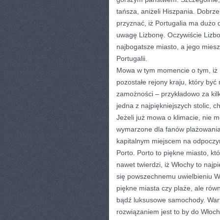
tańsza, aniżeli Hiszpania. Dobrze
przyznać, iż Portugalia ma dużo
uwagę Lizbonę. Oczywiście Lizbona
najbogatsze miasto, a jego mie
Portugalii.
Mowa w tym momencie o tym, iż Li
pozostałe rejony kraju, który być
zamożności – przykładowo za kilka
jedna z najpiękniejszych stolic, 
Jeżeli już mowa o klimacie, nie 
wymarzone dla fanów plażowania o
kapitalnym miejscem na odpoczy
Porto. Porto to piękne miasto, któ
nawet twierdzi, iż Włochy to najp
się powszechnemu uwielbieniu Wł
piękne miasta czy plaże, ale rów
bądź luksusowe samochody. Warto
rozwiązaniem jest to by do Włoch