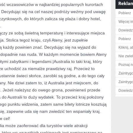
ilość wczasowiczów w najbardziej popularnych kurortach
a. Decydując się na cel naszej podróży weźmy pod uwagę
Pobierz
zynkowych, do których zalicza się plaża i dobry hotel,
Więcej i
.
Dowiedz 
czy ze sobą świetną temperaturę i interesujące miejsca
Pobierz
 Stolica tegoż kraju, czyli Ateny, jest zupełnie
órą każdy powinien znać. Decydując się na wyjazd do
Kliknij, 
ie dopadnie nas nuda. W każdym momencie bowiem Ateny
Nie zwlek
i zabytkami i legendami.|Australia to taki kraj, który
Poznaj n
 uchodzić za niemalże prawdziwy raj. Przecież to
Zaintry
stannie świeci słońce, zarobki są godne, a do tego cały
Zaintry
ny. Nie dziwi zatem to, iż Australia jest miejscem, do
i. Jeżeli należysz do owego grona, powinieneś przede
Dowiedz 
do Australii to duży wydatek. To przecież kraj położony
go punktu widzenia, zatem same bilety lotnicze kosztują
się, zapewne uda się nam zwiedzić ten wspaniały kraj.
e cel!
lia może zaoferować dla turystów wiele atrakcji
, które we wszystkich rankingach jest zamieszczane na