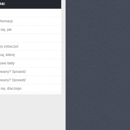
nformacji
się, jak
aby zobaczyć
aj, kliknij
owe fakty
gowany? Sprawdź
gowany? Sprawdź
się, dlaczego