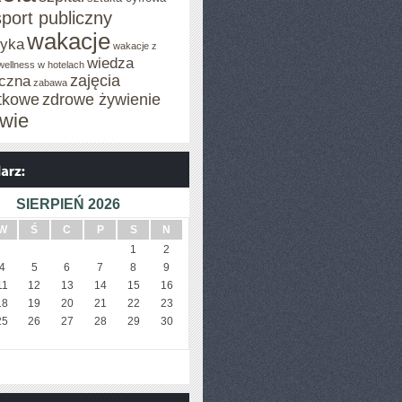
sport publiczny
wakacje
tyka
wakacje z
wiedza
wellness w hotelach
zajęcia
czna
zabawa
tkowe
zdrowe żywienie
wie
SIERPIEŃ 2026
W
Ś
C
P
S
N
1
2
4
5
6
7
8
9
11
12
13
14
15
16
18
19
20
21
22
23
25
26
27
28
29
30