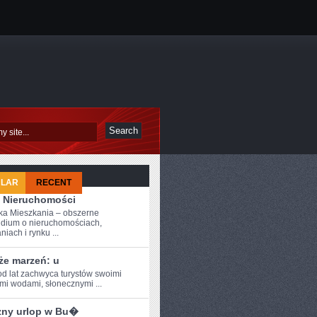
ULAR
RECENT
 Nieruchomości
a Mieszkania – obszerne
dium o nieruchomościach,
iach i rynku ...
że marzeń: u
od ⁣lat zachwyca turystów swoimi
ymi wodami, słonecznymi ...
zny urlop w Bu�