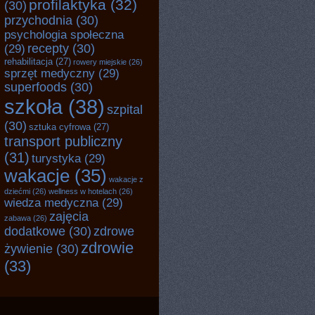
profilaktyka
(32)
(30)
przychodnia
(30)
psychologia społeczna
recepty
(30)
(29)
rehabilitacja
(27)
rowery miejskie
(26)
sprzęt medyczny
(29)
superfoods
(30)
szkoła
(38)
szpital
(30)
sztuka cyfrowa
(27)
transport publiczny
(31)
turystyka
(29)
wakacje
(35)
wakacje z
dziećmi
(26)
wellness w hotelach
(26)
wiedza medyczna
(29)
zajęcia
zabawa
(26)
dodatkowe
(30)
zdrowe
zdrowie
żywienie
(30)
(33)