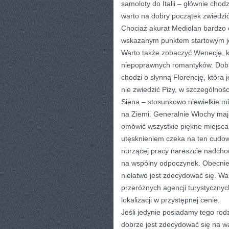
samoloty do Italii – głównie chod
warto na dobry początek zwiedzić
Chociaż akurat Mediolan bardzo 
wskazanym punktem startowym jes
Warto także zobaczyć Wenecję, k
niepoprawnych romantyków. Dobre
chodzi o słynną Florencję, która
nie zwiedzić Pizy, w szczególnośc
Siena – stosunkowo niewielkie mi
na Ziemi. Generalnie Włochy maj
omówić wszystkie piękne miejsca.
utęsknieniem czeka na ten cudown
nurzącej pracy nareszcie nadcho
na wspólny odpoczynek. Obecnie
niełatwo jest zdecydować się. W
przeróżnych agencji turystycznyc
lokalizacji w przystępnej cenie.
Jeśli jedynie posiadamy tego rod
dobrze jest zdecydować się na w