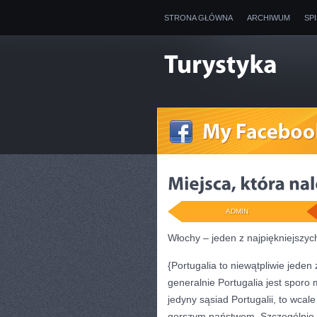
STRONA GŁÓWNA
ARCHIWUM
SP
ADMIN
Włochy – jeden z najpiękniejszyc
{Portugalia to niewątpliwie jeden
generalnie Portugalia jest sporo
jedyny sąsiad Portugalii, to wcale
gorszym państwem. Szczególnie, ż