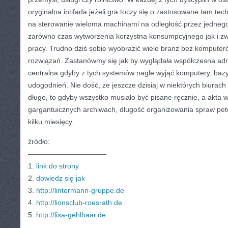
oryginalna intifada jeżeli gra toczy się o zastosowane tam tec
na sterowanie wieloma machinami na odległość przez jedneg
zarówno czas wytworzenia korzystna konsumpcyjnego jak i z
pracy. Trudno dziś sobie wyobrazić wiele branż bez komputer
rozwiązań. Zastanówmy się jak by wyglądała współczesna ad
centralna gdyby z tych systemów nagle wyjąć komputery, bazy
udogodnień. Nie dość, że jeszcze dzisiaj w niektórych biurach
długo, to gdyby wszystko musiało być pisane ręcznie, a akta
gargantuicznych archiwach, długość organizowania spraw pet
kilku miesięcy.
źródło:
———————————
1.
link do strony
2.
dowiedz się jak
3.
http://lintermann-gruppe.de
4.
http://lionsclub-roesrath.de
5.
http://lisa-gehlhaar.de