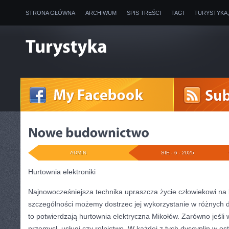
STRONA GŁÓWNA
ARCHIWUM
SPIS TREŚCI
TAGI
TURYSTYKA
ADMIN
SIE - 6 - 2025
Hurtownia elektroniki
Najnowocześniejsza technika upraszcza życie człowiekowi na
szczególności możemy dostrzec jej wykorzystanie w różnych d
to potwierdzają hurtownia elektryczna Mikołów. Zarówno jeś
przemysł, usługi czy rolnictwo. W każdej z tych dyscyplin w os