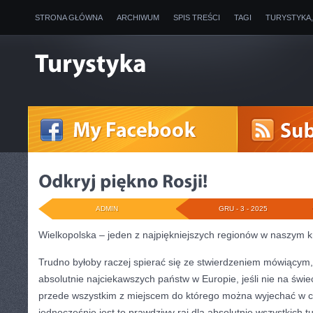
STRONA GŁÓWNA
ARCHIWUM
SPIS TREŚCI
TAGI
TURYSTYKA
ADMIN
GRU - 3 - 2025
Wielkopolska – jeden z najpiękniejszych regionów w naszym k
Trudno byłoby raczej spierać się ze stwierdzeniem mówiącym, 
absolutnie najciekawszych państw w Europie, jeśli nie na świe
przede wszystkim z miejscem do którego można wyjechać w ce
jednocześnie jest to prawdziwy raj dla absolutnie wszystkich t