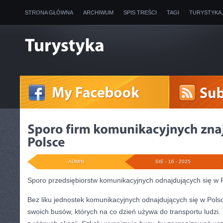
STRONA GŁÓWNA
ARCHIWUM
SPIS TREŚCI
TAGI
TURYSTYKA
ADMIN
SIE - 16 - 2025
Sporo przedsiębiorstw komunikacyjnych odnajdujących się w 
Bez liku jednostek komunikacyjnych odnajdujących się w Pol
swoich busów, których na co dzień używa do transportu ludzi. L