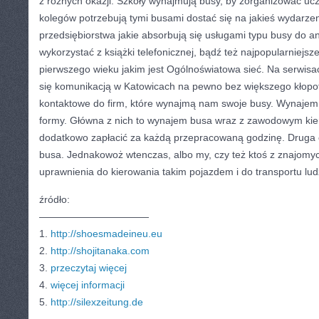
z różnych okazji. Szkoły wynajmują busy, by zorganizować uc
kolegów potrzebują tymi busami dostać się na jakieś wydarze
przedsiębiorstwa jakie absorbują się usługami typu busy do ang
wykorzystać z książki telefonicznej, bądź też najpopularniej
pierwszego wieku jakim jest Ogólnoświatowa sieć. Na serwisa
się komunikacją w Katowicach na pewno bez większego kłopo
kontaktowe do firm, które wynajmą nam swoje busy. Wynaje
formy. Główna z nich to wynajem busa wraz z zawodowym k
dodatkowo zapłacić za każdą przepracowaną godzinę. Druga
busa. Jednakowoż wtenczas, albo my, czy też ktoś z znajomy
uprawnienia do kierowania takim pojazdem i do transportu lud
źródło:
———————————
1.
http://shoesmadeineu.eu
2.
http://shojitanaka.com
3.
przeczytaj więcej
4.
więcej informacji
5.
http://silexzeitung.de