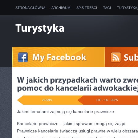
STRONA GŁÓWNA
ARCHIWUM
SPIS TREŚCI
TAGI
TURYSTYKA
ADMIN
LIP - 16 - 2025
Jakimi tematami zajmują się kancelarie prawnicze
Kancelarie prawnicze – jakimi sprawami mogą się zająć
Prawnicze kancelarie świadczą usługi prawne w wielu obszar