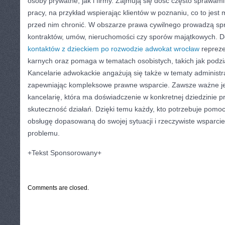
osoby prywatne, jak i firmy. Zajmują się dość często sprawa
pracy, na przykład wspierając klientów w poznaniu, co to jest 
przed nim chronić. W obszarze prawa cywilnego prowadzą sp
kontraktów, umów, nieruchomości czy sporów majątkowych.
kontaktów z dzieckiem po rozwodzie adwokat wrocław
repreze
karnych oraz pomaga w tematach osobistych, takich jak podzi
Kancelarie adwokackie angażują się także w tematy administ
zapewniając kompleksowe prawne wsparcie. Zawsze ważne je
kancelarię, która ma doświadczenie w konkretnej dziedzinie 
skuteczność działań. Dzięki temu każdy, kto potrzebuje pomo
obsługę dopasowaną do swojej sytuacji i rzeczywiste wsparci
problemu.
+Tekst Sponsorowany+
CATEGORIES:
TURYSTYKA, PODRÓŻE
Comments are closed.