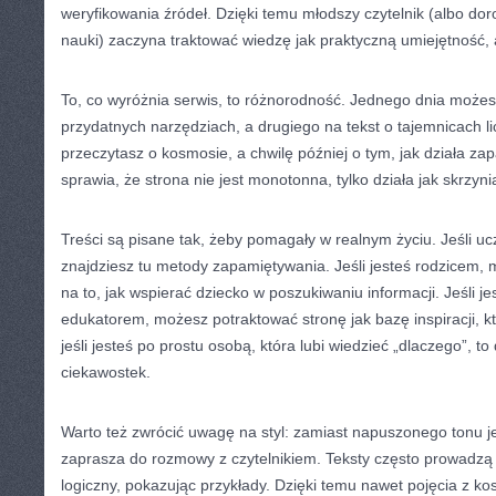
weryfikowania źródeł. Dzięki temu młodszy czytelnik (albo doro
nauki) zaczyna traktować wiedzę jak praktyczną umiejętność, 
To, co wyróżnia serwis, to różnorodność. Jednego dnia możesz
przydatnych narzędziach, a drugiego na tekst o tajemnicach l
przeczytasz o kosmosie, a chwilę później o tym, jak działa z
sprawia, że strona nie jest monotonna, tylko działa jak skrzyn
Treści są pisane tak, żeby pomagały w realnym życiu. Jeśli u
znajdziesz tu metody zapamiętywania. Jeśli jesteś rodzicem
na to, jak wspierać dziecko w poszukiwaniu informacji. Jeśli j
edukatorem, możesz potraktować stronę jak bazę inspiracji, któ
jeśli jesteś po prostu osobą, która lubi wiedzieć „dlaczego”, to
ciekawostek.
Warto też zwrócić uwagę na styl: zamiast napuszonego tonu jes
zaprasza do rozmowy z czytelnikiem. Teksty często prowadzą
logiczny, pokazując przykłady. Dzięki temu nawet pojęcia z ko