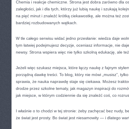
Chemia i reakcje chemiczne. Strona jest dobra zarówno dla o
zaległości, jak i dla tych, którzy już lubią naukę i szukają kol
na pięć minut i znaleźć krótką ciekawostkę, ale można też zost
bardziej rozbudowanych wątkach.
W tle całego serwisu widać jedno przesłanie: wiedza daje wol
tym łatwiej podejmujesz decyzje, oceniasz informacje, nie daj
newsy. Strona wspiera więc nie tylko szkolną edukację, ale t
Jeżeli więc szukasz miejsca, które łączy naukę z fajnym stylem
porządną dawkę treści. To blog, który nie mówi „musisz”, tylko
sprawia, że nauka naprawdę staje się ciekawa. Możesz trakt
drodze przez szkolne tematy, jak magazyn inspiracji do rozmów
jak miejsce, w którym codziennie da się znaleźć coś, co rozr
I właśnie o to chodzi w tej stronie: żeby zachęcać bez nudy, 
że świat jest prosty. Bo świat jest niesamowity — i dlatego w