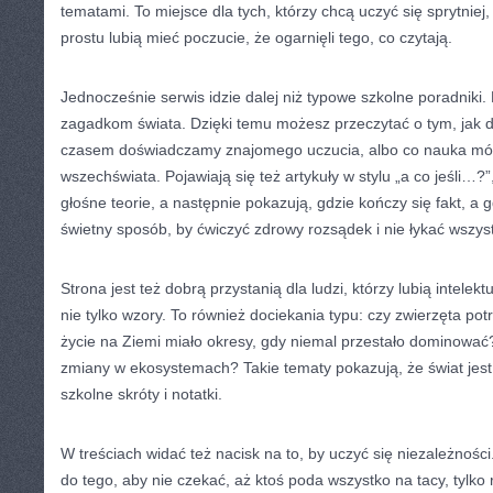
tematami. To miejsce dla tych, którzy chcą uczyć się sprytniej,
prostu lubią mieć poczucie, że ogarnięli tego, co czytają.
Jednocześnie serwis idzie dalej niż typowe szkolne poradniki
zagadkom świata. Dzięki temu możesz przeczytać o tym, jak d
czasem doświadczamy znajomego uczucia, albo co nauka mów
wszechświata. Pojawiają się też artykuły w stylu „a co jeśli…?”
głośne teorie, a następnie pokazują, gdzie kończy się fakt, a g
świetny sposób, by ćwiczyć zdrowy rozsądek i nie łykać wszys
Strona jest też dobrą przystanią dla ludzi, którzy lubią intelek
nie tylko wzory. To również dociekania typu: czy zwierzęta potr
życie na Ziemi miało okresy, gdy niemal przestało dominować?
zmiany w ekosystemach? Takie tematy pokazują, że świat jest 
szkolne skróty i notatki.
W treściach widać też nacisk na to, by uczyć się niezależnośc
do tego, aby nie czekać, aż ktoś poda wszystko na tacy, tylko