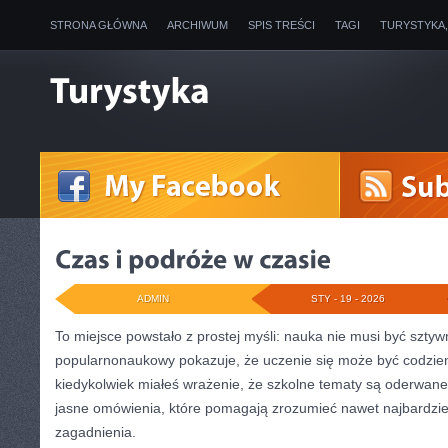
STRONA GŁÓWNA
ARCHIWUM
SPIS TREŚCI
TAGI
TURYSTYKA
ADMIN
STY - 19 - 2026
To miejsce powstało z prostej myśli: nauka nie musi być sztyw
popularnonaukowy pokazuje, że uczenie się może być codzienn
kiedykolwiek miałeś wrażenie, że szkolne tematy są oderwane o
jasne omówienia, które pomagają zrozumieć nawet najbardzi
zagadnienia.