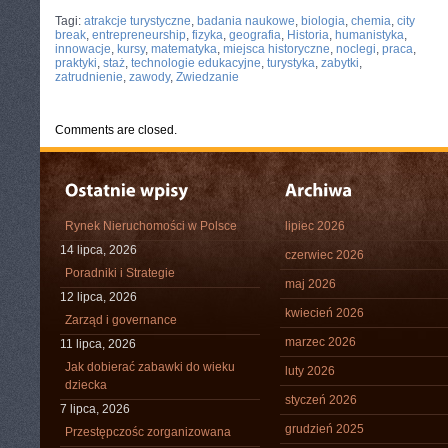
CATEGORIES:
TURYSTYKA, PODRÓŻE
Tagi:
atrakcje turystyczne
,
badania naukowe
,
biologia
,
chemia
,
city
break
,
entrepreneurship
,
fizyka
,
geografia
,
Historia
,
humanistyka
,
innowacje
,
kursy
,
matematyka
,
miejsca historyczne
,
noclegi
,
praca
,
praktyki
,
staż
,
technologie edukacyjne
,
turystyka
,
zabytki
,
zatrudnienie
,
zawody
,
Zwiedzanie
Comments are closed.
Rynek Nieruchomości w Polsce
lipiec 2026
14 lipca, 2026
czerwiec 2026
Poradniki i Strategie
maj 2026
12 lipca, 2026
kwiecień 2026
Zarząd i governance
marzec 2026
11 lipca, 2026
Jak dobierać zabawki do wieku
luty 2026
dziecka
styczeń 2026
7 lipca, 2026
grudzień 2025
Przestępczośc zorganizowana