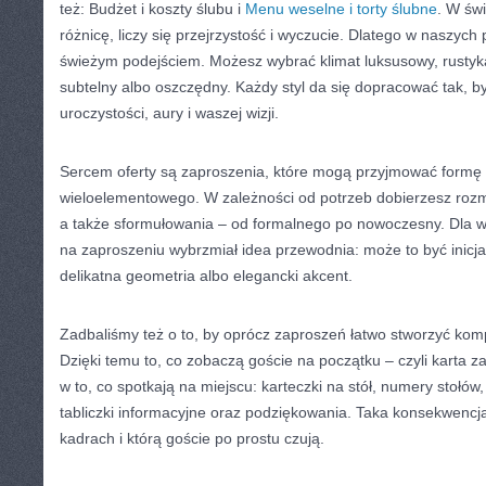
też: Budżet i koszty ślubu i
Menu weselne i torty ślubne
. W świ
różnicę, liczy się przejrzystość i wyczucie. Dlatego w naszych
świeżym podejściem. Możesz wybrać klimat luksusowy, rustykaln
subtelny albo oszczędny. Każdy styl da się dopracować tak, by
uroczystości, aury i waszej wizji.
Sercem oferty są zaproszenia, które mogą przyjmować formę
wieloelementowego. W zależności od potrzeb dobierzesz rozmia
a także sformułowania – od formalnego po nowoczesny. Dla wi
na zaproszeniu wybrzmiał idea przewodnia: może to być inicjał
delikatna geometria albo elegancki akcent.
Zadbaliśmy też o to, by oprócz zaproszeń łatwo stworzyć kom
Dzięki temu to, co zobaczą goście na początku – czyli karta z
w to, co spotkają na miejscu: karteczki na stół, numery stołów,
tabliczki informacyjne oraz podziękowania. Taka konsekwencja
kadrach i którą goście po prostu czują.