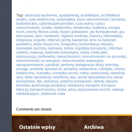
CATEGORIES:
TURYSTYKA, PODRÓŻE
Tagi:
akcesoria kuchenne
,
apartamenty
,
architektura
,
architektura
wnętrz
,
auta elektryczne
,
automatyka
,
biura nieruchomości
,
biżuteria
,
budownictwo
,
cyberbezpieczenstwo
,
czas wolny
,
części
samochodowe
,
działki
,
elektronika
,
elektronika użytkowa
,
escape
room
,
eventy
,
fitness urody
,
fryzjer
,
gotowanie
,
gry komputerowe
,
gry
planszowe
,
gsm
,
hardware
,
higiena osobista
,
imprezy
,
informatyka
,
integracja zespołu
,
internet
,
jachty
,
kawiarnie
,
kino na świeżym
powietrzu
,
kluby muzyczne
,
komputery
,
komunikacja miejska
,
kosmetyki
,
kuchnia
,
kulinaria
,
łodzie
,
logistyka transportu
,
lotnictwo
cywilne
,
makeup
,
materiały budowlane
,
moda
,
motocykle
,
motoryzacja
,
multimedia
,
nieruchomości
,
nieruchomości na sprzedaż
,
nieruchomości na wynajem
,
nieruchomości wakacyjne
,
oprogramowanie
,
paintball
,
perfumy
,
pielęgnacja skóry
,
piercing
,
pociągi
,
produkty spożywcze
,
przepisy
,
restauracje
,
robotyka
,
rowery
elektryczne
,
rozrywka
,
rozrywka nocna
,
rutery
,
samochody
,
samoloty
,
sery
,
sklep spożywczy
,
smartfony
,
spa
,
sprzęt specjalistyczny
,
stacje
benzynowe
,
styl
,
stylizacja
,
systemy pomiarowe
,
tablety
,
tatuaże
,
technika
,
technologia produkcji
,
telewizory
,
transport
,
transport
lotniczy
,
transport wodny
,
uroda
,
wina
,
wyposażenie kuchni
,
zabiegi
odmładzające
,
zdobienie ciała
Comments are closed.