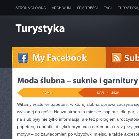
STRONA GŁÓWNA
ARCHIWUM
SPIS TREŚCI
TAGI
TURYSTYKA
ADMIN
MAR - 4 - 2026
Witamy w atelier papeterii, w której ślubna oprawa zaczyna s
wysłanej do gości. Nasza strona to miejsce inspiracji dla par,
na ślub były nie tylko informacją, ale też prologiem uroczysto
papeterię i dodatki, dzięki którym cała ceremonia oraz przyję
motyw – od zawiadomień po wizytówki miejsc, a także akcesor