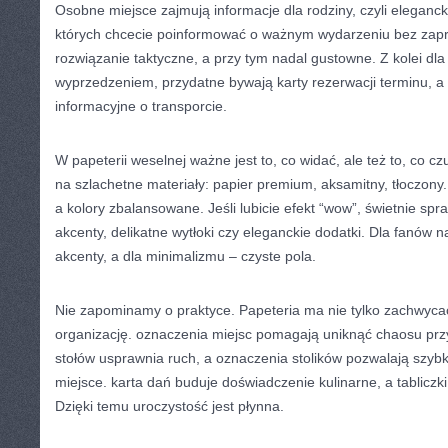
Osobne miejsce zajmują informacje dla rodziny, czyli eleganck
których chcecie poinformować o ważnym wydarzeniu bez zapra
rozwiązanie taktyczne, a przy tym nadal gustowne. Z kolei dla
wyprzedzeniem, przydatne bywają karty rezerwacji terminu, a d
informacyjne o transporcie.
W papeterii weselnej ważne jest to, co widać, ale też to, co c
na szlachetne materiały: papier premium, aksamitny, tłoczony
a kolory zbalansowane. Jeśli lubicie efekt “wow”, świetnie spr
akcenty, delikatne wytłoki czy eleganckie dodatki. Dla fanów n
akcenty, a dla minimalizmu – czyste pola.
Nie zapominamy o praktyce. Papeteria ma nie tylko zachwycać,
organizację. oznaczenia miejsc pomagają uniknąć chaosu przy
stołów usprawnia ruch, a oznaczenia stolików pozwalają szyb
miejsce. karta dań buduje doświadczenie kulinarne, a tabliczki 
Dzięki temu uroczystość jest płynna.