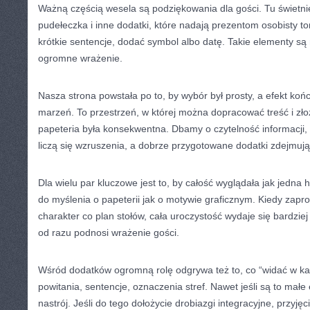
Ważną częścią wesela są podziękowania dla gości. Tu świetnie p
pudełeczka i inne dodatki, które nadają prezentom osobisty t
krótkie sentencje, dodać symbol albo datę. Takie elementy są n
ogromne wrażenie.
Nasza strona powstała po to, by wybór był prosty, a efekt k
marzeń. To przestrzeń, w której można dopracować treść i zł
papeteria była konsekwentna. Dbamy o czytelność informacji,
liczą się wzruszenia, a dobrze przygotowane dodatki zdejmują
Dla wielu par kluczowe jest to, by całość wyglądała jak jedna 
do myślenia o papeterii jak o motywie graficznym. Kiedy zap
charakter co plan stołów, cała uroczystość wydaje się bardziej
od razu podnosi wrażenie gości.
Wśród dodatków ogromną rolę odgrywa też to, co “widać w ka
powitania, sentencje, oznaczenia stref. Nawet jeśli są to małe
nastrój. Jeśli do tego dołożycie drobiazgi integracyjne, przyjęci