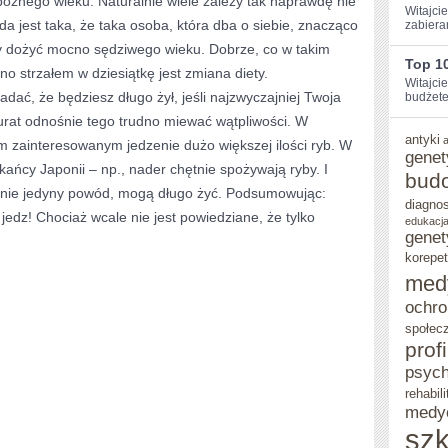
óźnego wieku. Naturalnie wiele zależy tak naprawdę nie
Witajcie
da jest taka, że taka osoba, która dba o siebie, znacząco
zabiera
ZDROWYM
y dożyć mocno sędziwego wieku. Dobrze, co w takim
CZŁOWIEKIEM?
Top 10
o strzałem w dziesiątkę jest zmiana diety.
Witajci
dać, że będziesz długo żył, jeśli najzwyczajniej Twoja
budżetem
urat odnośnie tego trudno miewać wątpliwości. W
antyki
m zainteresowanym jedzenie dużo większej ilości ryb. W
genet
kańcy Japonii – np., nader chętnie spożywają ryby. I
bud
to nie jedyny powód, mogą długo żyć. Podsumowując:
diagno
jedz! Chociaż wcale nie jest powiedziane, że tylko
edukacja
genet
korepet
med
ochro
społec
prof
psych
rehabili
medy
szk