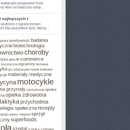
 wakacyjni przyjaciele! Dziś​
my Was na bajeczny urlop ...
 najlepszych t
e podróżni z ograniczonym
!‌ Dla wszystkich tych, którzy ...
badania
asertywność
apteka
yczne
biotechnologia
choroby
ownictwo
e-commerce
styka
dieta
egzaminy
 turystyczna
farmacja
yka
gry edukacyjne
hotele butikowe
materiały medyczne
ycje
motocykle
ycyna
na przyrody
opieka
odchudzanie
opieka zdrowotna
zna
ilaktyka
przychodnia
recepty
ologia społeczna
sprzęt
tacja
rowery miejskie
superfoods
czny
oła
szpital
sztuka cyfrowa