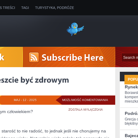
IS TREŚCI
TAGI
TURYSTYKA, PODRÓŻE
POP
Rynek
Borawsk
kompen
CO
MAJ - 12 - 2025
MOŻLIWOŚĆ KOMENTOWANIA
mieszkan
ROBIĆ,
ZOSTAŁA WYŁĄCZONA
wym człowiekiem?
Podró
ABY
Grecja 
błękitn
NARESZCIE
 starość to nie radość, to jednak jeśli nie chorujemy na
Bajec
BYĆ