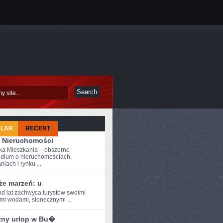
ULAR
RECENT
 Nieruchomości
a Mieszkania – obszerne
dium o nieruchomościach,
iach i rynku ...
że marzeń: u
od ⁣lat zachwyca turystów swoimi
ymi wodami, słonecznymi ...
zny urlop w Bu�