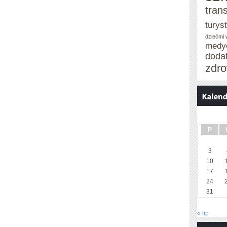
tran
turys
dziećmi
medy
doda
zdro
P
3
10
17
24
31
« lip