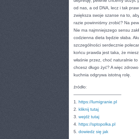
depresję, pewnie chcemy dożyć p
od nas, a od DNA, lecz i tak praw
zwiększa swoje szanse na to, ab
razie powinniśmy zrobić? Na pewn
Nie ma najmniejszego sensu zakła
codzienna dieta będzie słaba. Ak
szczególności serdecznie poleca
końcu prawda jest taka, że miesz
właśnie przez, choć naturalnie 
chcesz długo żyć? A więc zdrowo 
kuchnia odgrywa istotną rolę.
źródło:
———————————
1.
https://lumigranie.pl
2.
kliknij tutaj
3.
wejdź tutaj
4.
https://sptopolka.pl
5.
dowiedz się jak