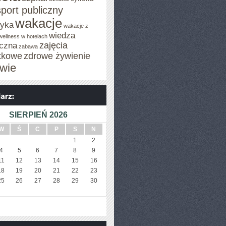
sport publiczny
wakacje
tyka
wakacje z
wiedza
wellness w hotelach
zajęcia
czna
zabawa
tkowe
zdrowe żywienie
wie
SIERPIEŃ 2026
W
Ś
C
P
S
N
1
2
4
5
6
7
8
9
11
12
13
14
15
16
18
19
20
21
22
23
25
26
27
28
29
30