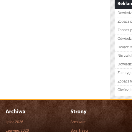
Dowiedz 
Zobacz p
Zobacz p
Odwiedź 
Dołącz t
Nie zwlek
Dowiedz 
Zaintry
Zobacz t
Otwórz, 
lipiec 2026
Archiwum
czerwiec 2026
Spis Treści