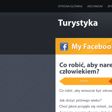
STRONA GŁÓWNA
ARCHIWUM
SP
ADMIN
Co robić, aby wreszcie być zdro
Jak dożyć późnego wieku?
Choć jakoś przyjęło się mówić, że