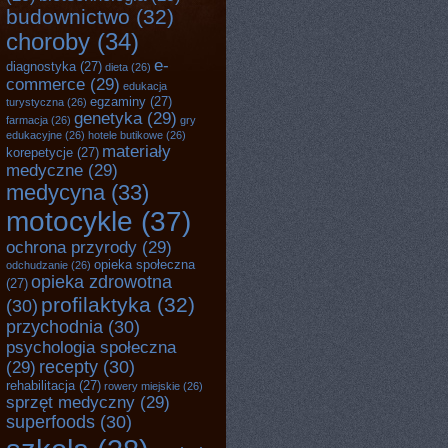
budownictwo
(32)
choroby
(34)
e-
diagnostyka
(27)
dieta
(26)
commerce
(29)
edukacja
egzaminy
(27)
turystyczna
(26)
genetyka
(29)
farmacja
(26)
gry
edukacyjne
(26)
hotele butikowe
(26)
materiały
korepetycje
(27)
medyczne
(29)
medycyna
(33)
motocykle
(37)
ochrona przyrody
(29)
opieka społeczna
odchudzanie
(26)
opieka zdrowotna
(27)
profilaktyka
(32)
(30)
przychodnia
(30)
psychologia społeczna
recepty
(30)
(29)
rehabilitacja
(27)
rowery miejskie
(26)
sprzęt medyczny
(29)
superfoods
(30)