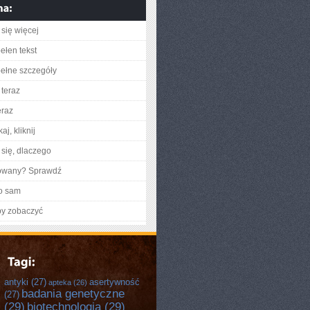
się więcej
ełen tekst
ełne szczegóły
teraz
eraz
aj, kliknij
się, dlaczego
gowany? Sprawdź
o sam
by zobaczyć
antyki
(27)
asertywność
apteka
(26)
badania genetyczne
(27)
(29)
biotechnologia
(29)