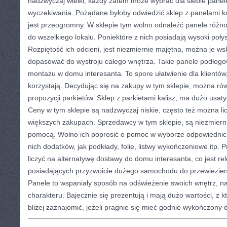
nadzwyczaj wielki, każdy zatem może wybrać dla siebie panele,
wyczekiwania. Pożądane byłoby odwiedzić sklep z panelami ka
jest przeogromny. W sklepie tym wolno odnaleźć panele różno
do wszelkiego lokalu. Poniektóre z nich posiadają wysoki poły
Rozpiętość ich odcieni, jest niezmiernie majętna, można je w
dopasować do wystroju całego wnętrza. Takie panele podłogo
montażu w domu interesanta. To spore ułatwienie dla klientów
korzystają. Decydując się na zakupy w tym sklepie, można rów
propozycji parkietów. Sklep z parkietami kalisz, ma dużo usat
Ceny w tym sklepie są nadzwyczaj niskie, często też można licz
większych zakupach. Sprzedawcy w tym sklepie, są niezmierni
pomocą. Wolno ich poprosić o pomoc w wyborze odpowiednich
nich dodatków, jak podkłady, folie, listwy wykończeniowe itp.
liczyć na alternatywę dostawy do domu interesanta, co jest re
posiadających przyzwoicie dużego samochodu do przewiezieni
Panele to wspaniały sposób na odświeżenie swoich wnętrz, na
charakteru. Bajecznie się prezentują i mają dużo wartości, z 
bliżej zaznajomić, jeżeli pragnie się mieć godnie wykończony