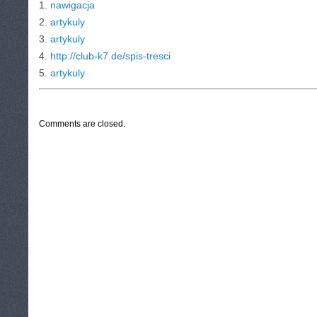
1.
nawigacja
2.
artykuly
3.
artykuly
4.
http://club-k7.de/spis-tresci
5.
artykuly
CATEGORIES:
TURYSTYKA, PODRÓŻE
Comments are closed.