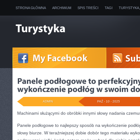
STRONA GŁÓWNA
ARCHIWUM
SPIS TREŚCI
TAGI
TURYSTYKA
ADMIN
PAŹ - 10 - 2025
Machinami służącymi do obróbki innymi słowy nadania czemu
Panele podłogowe to najlepszy sposób na wykończenie podł
słowy biurze. W teraźniejszej dobie dobór tego materiału wyk