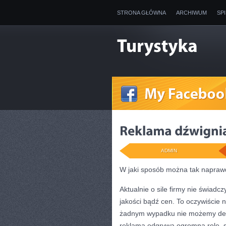
STRONA GŁÓWNA
ARCHIWUM
SP
ADMIN
W jaki sposób można tak naprawd
Aktualnie o sile firmy nie świadc
jakości bądź cen. To oczywiście n
żadnym wypadku nie możemy depr
reklama odgrywa ogromną rolę, są