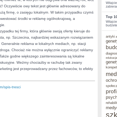
Witajcie
ć! Oczywiście owy tekst jest głównie adresowany do
zabiera
dużą firmę, o zasięgu lokalnym. W takim przypadku czymś
Top 10
inwestować środki w reklamę ogólnokrajową, a
Witajci
gie.
budżetem
ypadku tej firmy, która głównie swoją ofertę kieruje do
antyki
ta, np. Szczecina, najbardziej wskazanym rozwiązaniem
genet
. Generalnie reklama w lokalnych mediach, np. stacji
bud
t droga. Chociaż nie można wyłącznie ograniczyć reklamy
diagno
Także godne większego zainteresowania są lokalne
edukacja
genet
dyskusyjne. Weźmy chociażby w rachubę tak zwany
korepet
rketing jest przeprowadzany przez fachowców, to efekty
med
ochro
społec
m/spis-tresci
prof
psych
rehabili
medy
szk