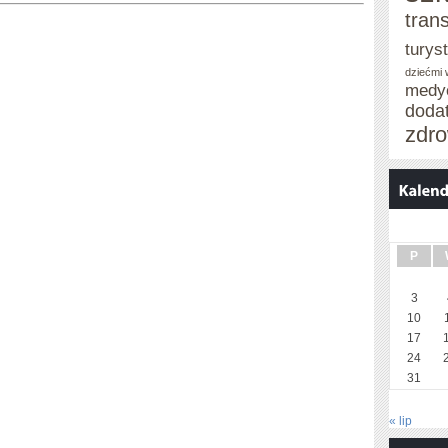
tran
turys
dziećmi
medy
doda
zdro
P
3
10
17
24
31
« lip