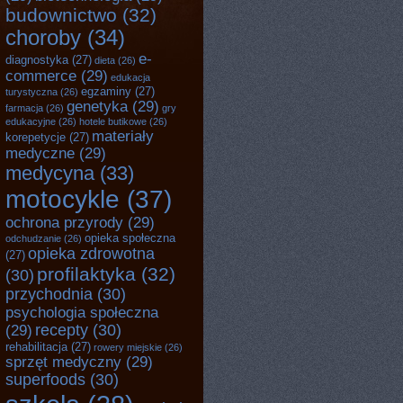
budownictwo
(32)
choroby
(34)
e-
diagnostyka
(27)
dieta
(26)
commerce
(29)
edukacja
egzaminy
(27)
turystyczna
(26)
genetyka
(29)
farmacja
(26)
gry
edukacyjne
(26)
hotele butikowe
(26)
materiały
korepetycje
(27)
medyczne
(29)
medycyna
(33)
motocykle
(37)
ochrona przyrody
(29)
opieka społeczna
odchudzanie
(26)
opieka zdrowotna
(27)
profilaktyka
(32)
(30)
przychodnia
(30)
psychologia społeczna
recepty
(30)
(29)
rehabilitacja
(27)
rowery miejskie
(26)
sprzęt medyczny
(29)
superfoods
(30)