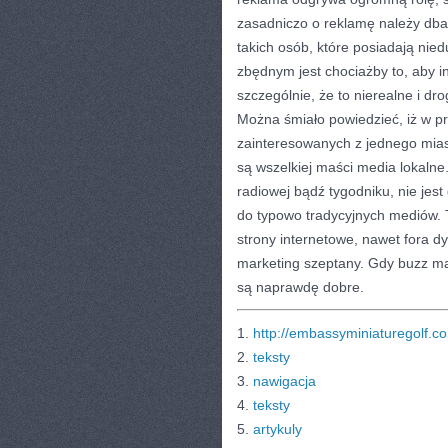
zasadniczo o reklamę należy dba
takich osób, które posiadają nie
zbędnym jest chociażby to, aby 
szczególnie, że to nierealne i dro
Można śmiało powiedzieć, iż w prz
zainteresowanych z jednego mias
są wszelkiej maści media lokalne
radiowej bądź tygodniku, nie jes
do typowo tradycyjnych mediów. 
strony internetowe, nawet fora 
marketing szeptany. Gdy buzz ma
są naprawdę dobre.
1.
http://embassyminiaturegolf.co
2.
teksty
3.
nawigacja
4.
teksty
5.
artykuly