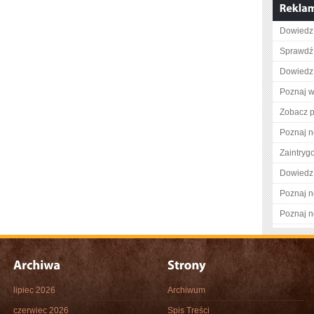
Dowiedz 
Sprawdź 
Dowiedz s
Poznaj w
Zobacz pe
Poznaj n
Zaintry
Dowiedz 
Poznaj n
Poznaj n
lipiec 2026
Archiwum
czerwiec 2026
Spis Treści