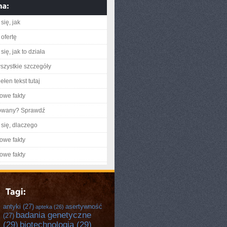
się, jak
ofertę
ię, jak to działa
szystkie szczegóły
łen tekst tutaj
owe fakty
gowany? Sprawdź
się, dlaczego
owe fakty
owe fakty
antyki
(27)
asertywność
apteka
(26)
badania genetyczne
(27)
(29)
biotechnologia
(29)