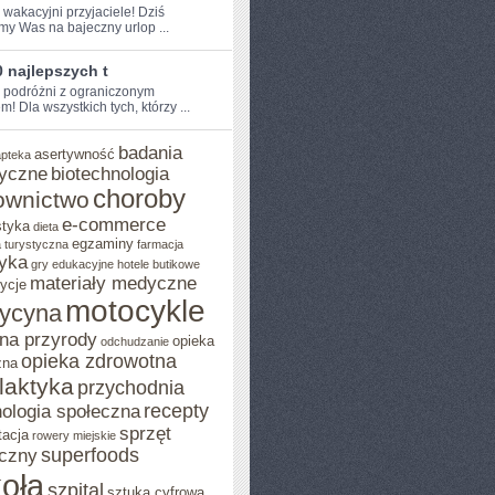
 wakacyjni przyjaciele! Dziś​
my Was na bajeczny urlop ...
 najlepszych t
e podróżni z ograniczonym
!‌ Dla wszystkich tych, którzy ...
badania
asertywność
apteka
yczne
biotechnologia
choroby
ownictwo
e-commerce
styka
dieta
egzaminy
 turystyczna
farmacja
yka
gry edukacyjne
hotele butikowe
materiały medyczne
ycje
motocykle
ycyna
na przyrody
opieka
odchudzanie
opieka zdrowotna
zna
ilaktyka
przychodnia
recepty
ologia społeczna
sprzęt
tacja
rowery miejskie
superfoods
czny
oła
szpital
sztuka cyfrowa