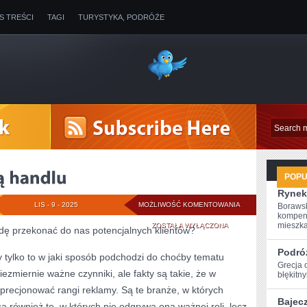
IS TREŚCI
TAGI
TURYSTYKA, PODRÓŻE
POP
Rynek
REKLAMA
LIS - 9 - 2025
MOŻLIWOŚĆ KOMENTOWANIA
Borawsk
kompen
DŹWIGNIĄ
mieszkan
ZOSTAŁA WYŁĄCZONA
ę przekonać do nas potencjalnych klientów?
HANDLU
Podró
zy tylko to w jaki sposób podchodzi do choćby tematu
Grecja 
iezmiernie ważne czynniki, ale fakty są takie, że w
błękitn
ecjonować rangi reklamy. Są te branże, w których
Bajec
 również te, w których nie odgrywa ona ważnej roli, lecz