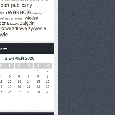
sport publiczny
wakacje
tyka
wakacje z
wiedza
wellness w hotelach
zajęcia
czna
zabawa
tkowe
zdrowe żywienie
wie
SIERPIEŃ 2026
W
Ś
C
P
S
N
1
2
4
5
6
7
8
9
11
12
13
14
15
16
18
19
20
21
22
23
25
26
27
28
29
30