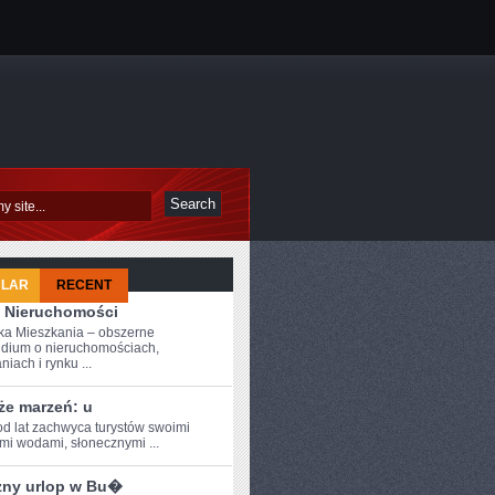
ULAR
RECENT
 Nieruchomości
a Mieszkania – obszerne
dium o nieruchomościach,
iach i rynku ...
że marzeń: u
od ⁣lat zachwyca turystów swoimi
ymi wodami, słonecznymi ...
zny urlop w Bu�